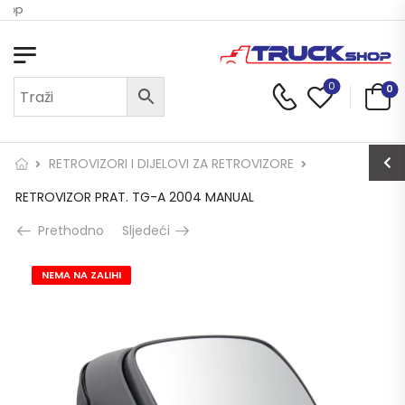
Shop
0
0
RETROVIZORI I DIJELOVI ZA RETROVIZORE
RETROVIZOR PRAT. TG-A 2004 MANUAL
Prethodno
Sljedeći
NEMA NA ZALIHI