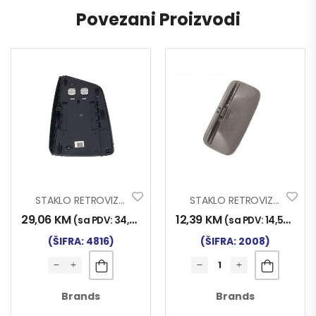
Povezani Proizvodi
STAKLO RETROVIZORA VOLVO FH III 2013- LIJEVO
STAKLO RETROVIZORA V6
29,06
KM
12,39
KM
(sa PDV:
34,00
KM
)
(sa PDV:
14,50
KM
)
(ŠIFRA: 4816)
(ŠIFRA: 2008)
Brands
Brands