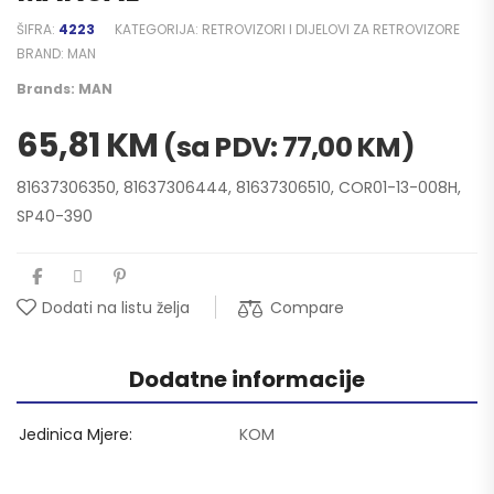
ŠIFRA:
4223
KATEGORIJA:
RETROVIZORI I DIJELOVI ZA RETROVIZORE
BRAND:
MAN
Brands:
MAN
65,81
KM
(sa PDV:
77,00
KM
)
81637306350, 81637306444, 81637306510, COR01-13-008H,
SP40-390
Compare
Dodati na listu želja
Dodatne informacije
Jedinica Mjere
KOM