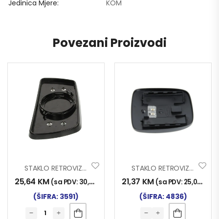
Jedinica Mjere
KOM
Povezani Proizvodi
STAKLO RETROVIZORA IVECO STRALIS
STAKLO RETROVIZORA DAF XF105 2006- MALO
25,64
KM
21,37
KM
(sa PDV:
30,00
KM
)
(sa PDV:
25,00
KM
)
(ŠIFRA: 3591)
(ŠIFRA: 4836)