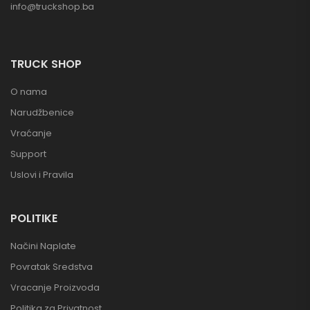
info@truckshop.ba
TRUCK SHOP
O nama
Narudžbenice
Vraćanje
Support
Uslovi i Pravila
POLITIKE
Načini Naplate
Povratak Sredstva
Vracanje Proizvoda
Politika za Privatnost