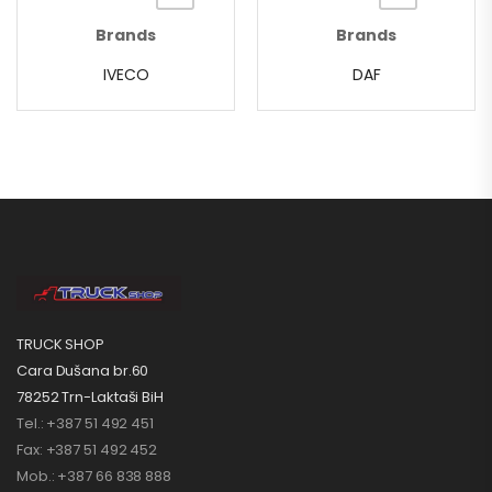
Brands
Brands
IVECO
DAF
TRUCK SHOP
Cara Dušana br.60
78252 Trn-Laktaši BiH
Tel.: +387 51 492 451
Fax: +387 51 492 452
Mob.: +387 66 838 888