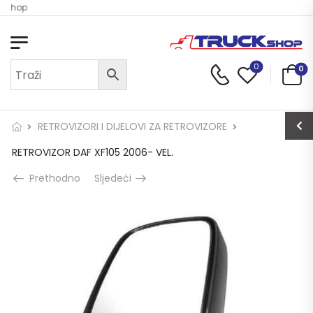
k Shop
0
0
RETROVIZORI I DIJELOVI ZA RETROVIZORE
RETROVIZOR DAF XF105 2006- VEL.
Prethodno
Sljedeći