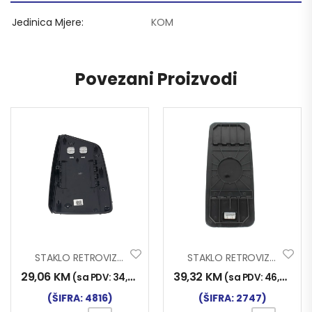
Jedinica Mjere
KOM
Povezani Proizvodi
STAKLO RETROVIZORA VOLVO FH III 2013- LIJEVO
STAKLO RETROVIZORA ATEGO 2004-
29,06
KM
39,32
KM
(sa PDV:
34,00
KM
)
(sa PDV:
46,00
KM
)
(ŠIFRA: 4816)
(ŠIFRA: 2747)