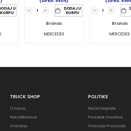
9)
(ŠIFRA: 4809)
(ŠIFRA: 498
DODAJ U
DODAJ U
KORPU
KORPU
Brands
Brands
O
MERCEDES
MERCEDES
TRUCK SHOP
POLITIKE
O nama
Načini Naplate
Narudžbenice
Povratak Sredstva
Vraćanje
Vracanje Proizvoda