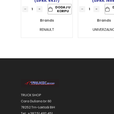
(ŠIFRA: 4437)
(ŠIFRA: 145
DODAJ U
KORPU
Brands
Brands
RENAULT
UNIVERZALN
TRUCK SHOP
Cara Dušana br.60
78252 Trn-Laktaši BiH
Tel.: +387 51 492 451