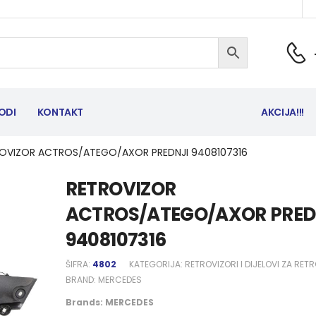
ODI
KONTAKT
AKCIJA!!!
OVIZOR ACTROS/ATEGO/AXOR PREDNJI 9408107316
RETROVIZOR
ACTROS/ATEGO/AXOR PRED
9408107316
ŠIFRA:
4802
KATEGORIJA:
RETROVIZORI I DIJELOVI ZA RET
BRAND:
MERCEDES
Brands:
MERCEDES