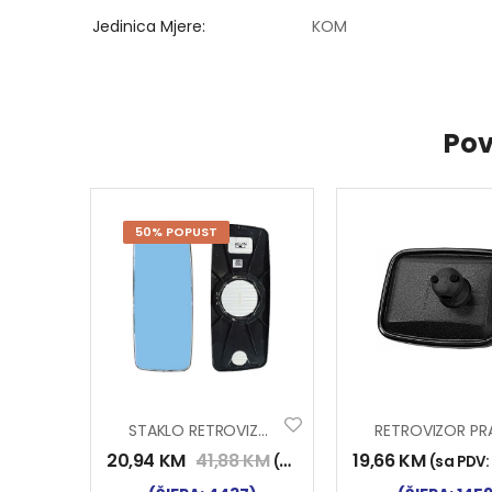
Jedinica Mjere
KOM
Pov
50% POPUST
STAKLO RETROVIZORA RENAULT MAGNUM
20,94
KM
41,88
KM
19,66
KM
(sa PDV:
24,50
KM
)
(sa PDV