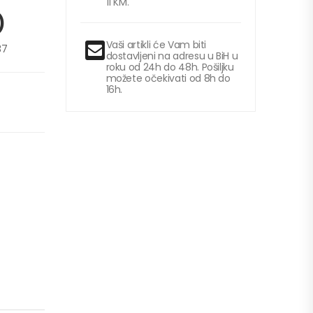
11 KM.
)
Vaši artikli će Vam biti
37
dostavljeni na adresu u BiH u
roku od 24h do 48h. Pošiljku
možete očekivati od 8h do
16h.