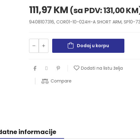
111,97
KM
(sa PDV:
131,00
KM
9408107316, COR01-10-024H-A SHORT ARM, SP10-7
Dodaj u korpu
Dodati na listu želja
Compare
atne informacije