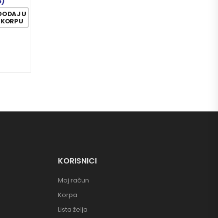
6)
DODAJ U
KORPU
KORISNICI
Moj račun
Korpa
Lista želja