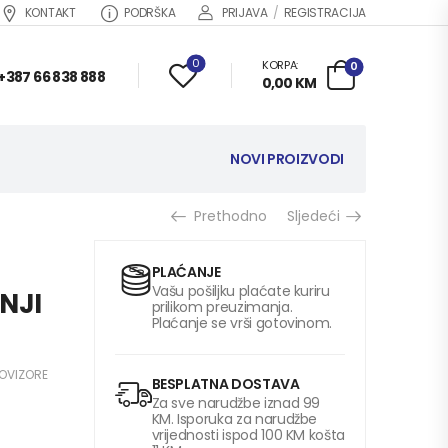
KONTAKT
PODRŠKA
PRIJAVA
/
REGISTRACIJA
0
KORPA:
0
+387 66 838 888
0,00
KM
NOVI PROIZVODI
Prethodno
Sljedeći
PLAĆANJE
Vašu pošiljku plaćate kuriru
NJI
prilikom preuzimanja.
Plaćanje se vrši gotovinom.
ROVIZORE
BESPLATNA DOSTAVA
Za sve narudžbe iznad 99
KM. Isporuka za narudžbe
vrijednosti ispod 100 KM košta