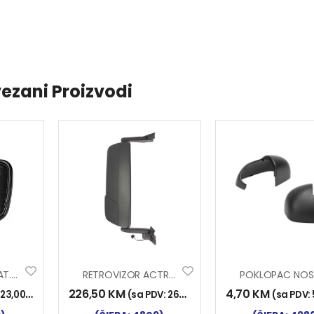
ezani Proizvodi
RETROVIZOR PRAT. MAN
RETROVIZOR ACTROS MP4 D DUŽI NOSAČ
226,50
KM
4,70
KM
:
23,00
KM
)
(sa PDV:
265,00
KM
)
(sa PDV: