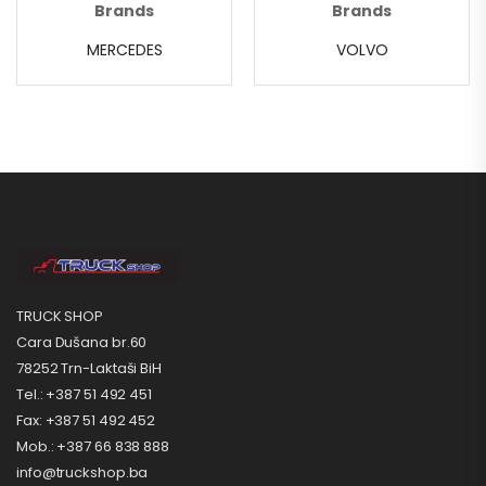
Brands
Brands
MERCEDES
VOLVO
TRUCK SHOP
Cara Dušana br.60
78252 Trn-Laktaši BiH
Tel.: +387 51 492 451
Fax: +387 51 492 452
Mob.: +387 66 838 888
info@truckshop.ba