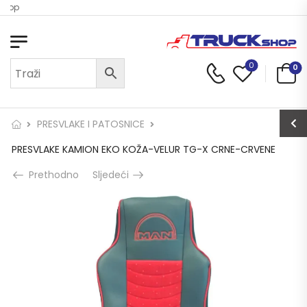
Shop
0
0
PRESVLAKE I PATOSNICE
PRESVLAKE KAMION EKO KOŽA-VELUR TG-X CRNE-CRVENE
Prethodno
Sljedeći