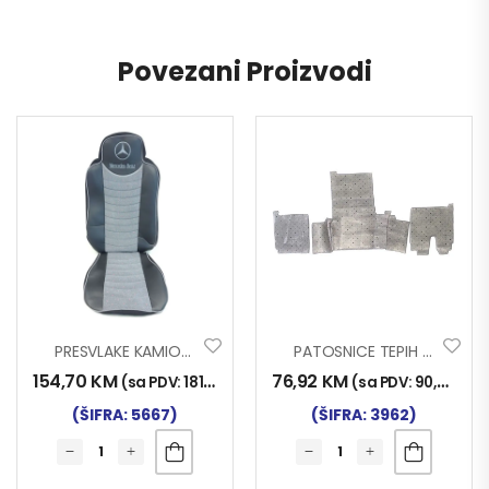
Povezani Proizvodi
PRESVLAKE KAMION EKO KOŽA-VELUR MP2-3 CRNE-SIVE
PATOSNICE TEPIH VOLVO FH13 2010- BOX AUTOMATIK
154,70
KM
76,92
KM
(sa PDV:
181,00
KM
)
(sa PDV:
90,00
KM
)
(ŠIFRA: 5667)
(ŠIFRA: 3962)