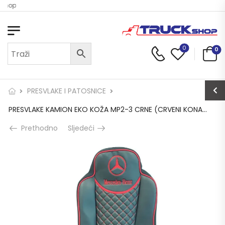
 Shop
0
0
PRESVLAKE I PATOSNICE
PRESVLAKE KAMION EKO KOŽA MP2-3 CRNE (CRVENI KONAC)
Prethodno
Sljedeći