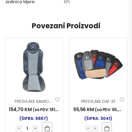
Jedinica Mjere
KPL
Povezani Proizvodi
PRESVLAKE KAMION EKO KOŽA-VELUR MP2-3 CRNE-SIVE
PRESVLAKE DAF XF
154,70
KM
55,56
KM
(sa PDV:
181,00
KM
)
(sa PDV:
65,00
KM
)
(ŠIFRA: 5667)
(ŠIFRA: 3041)