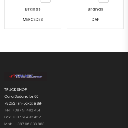
Brands
Brands
MERCEDES
DAF
TRUCK SHOP
Cara Dušana br.60
78252 Trn-Laktaši BiH
Tel.: +387 51 492 451
Fax: +387 51 492 452
Mob.: +387 66 838 888