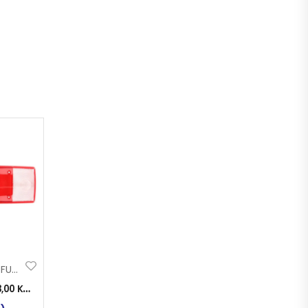
STAKLO STOP 5 FUNK DAF
3,00
KM
)