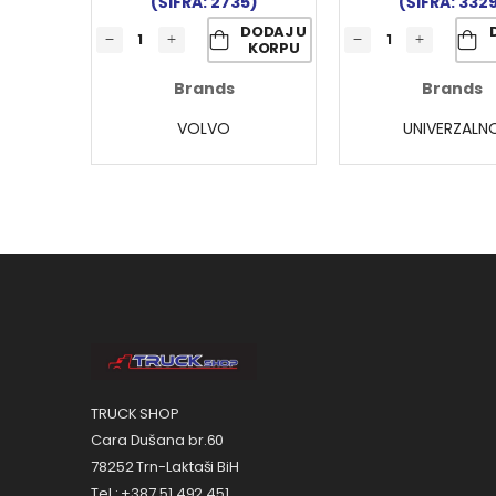
(ŠIFRA: 2735)
(ŠIFRA: 332
DODAJ U
KORPU
Brands
Brands
VOLVO
UNIVERZALN
TRUCK SHOP
Cara Dušana br.60
78252 Trn-Laktaši BiH
Tel.: +387 51 492 451