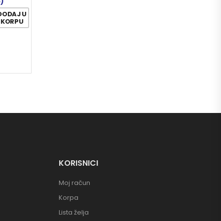
5)
DODAJ U
KORPU
KORISNICI
Moj račun
Korpa
Lista želja