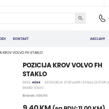
ODI
KONTAKT
AKCIJA!!!
JA KROV VOLVO FH STAKLO
POZICIJA KROV VOLVO FH
STAKLO
ŠIFRA:
4064
KATEGORIJA:
STOP LAMPE I STAKLA ZA STOP L
BRAND:
VOLVO
Brands:
VOLVO
9,40
KM
(sa PDV:
11,00
KM
)