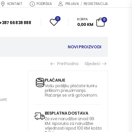
KONTAKT
PODRŠKA
PRIJAVA
/
REGISTRACIJA
0
KORPA:
0
+387 66 838 888
0,00
KM
NOVI PROIZVODI
Prethodno
Sljedeći
PLAĆANJE
Vašu pošiljku plaćate kuriru
prilikom preuzimanja.
Plaćanje se vrši gotovinom.
AMPE
BESPLATNA DOSTAVA
Za sve narudžbe iznad 99
KM. Isporuka za narudžbe
vrijednosti ispod 100 KM košta