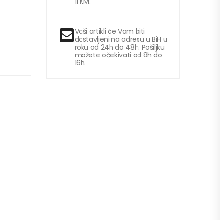
11 KM.
Vaši artikli će Vam biti
dostavljeni na adresu u BiH u
roku od 24h do 48h. Pošiljku
možete očekivati od 8h do
16h.