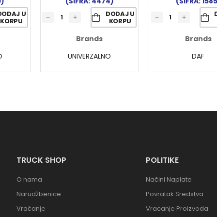
9)
(ŠIFRA: 4474)
(ŠIFRA: 158
DODAJ U
DODAJ U
KORPU
KORPU
Brands
Brands
O
UNIVERZALNO
DAF
TRUCK SHOP
POLITIKE
O nama
Načini Naplate
Narudžbenice
Povratak Sredstva
Vraćanje
Vracanje Proizvoda