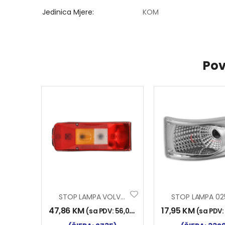
Jedinica Mjere
KOM
Pov
STOP LAMPA VOLVO 2006
47,86
KM
17,95
KM
(sa PDV:
56,00
KM
)
(sa PDV