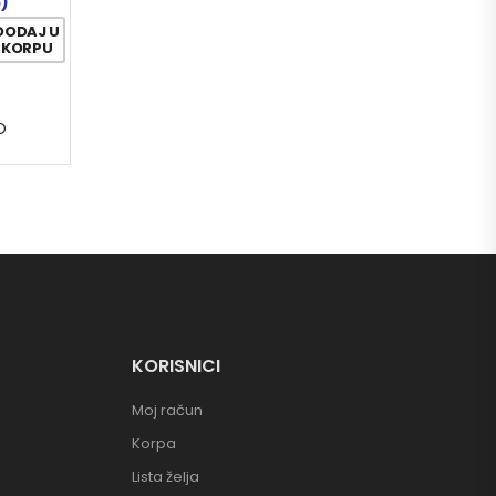
6)
DODAJ U
KORPU
O
KORISNICI
Moj račun
Korpa
Lista želja