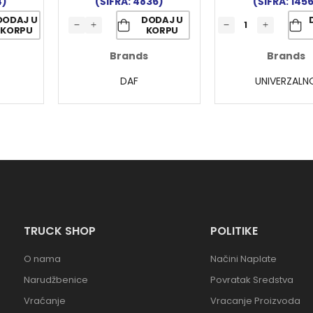
4)
(ŠIFRA: 4836)
(ŠIFRA: 145
DODAJ U
DODAJ U
KORPU
KORPU
Brands
Brands
DAF
UNIVERZALN
TRUCK SHOP
POLITIKE
O nama
Načini Naplate
Narudžbenice
Povratak Sredstva
Vraćanje
Vracanje Proizvoda