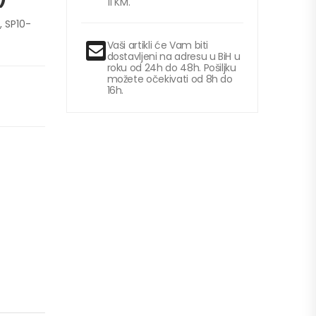
11 KM.
, SP10-
Vaši artikli će Vam biti
dostavljeni na adresu u BiH u
roku od 24h do 48h. Pošiljku
možete očekivati od 8h do
16h.