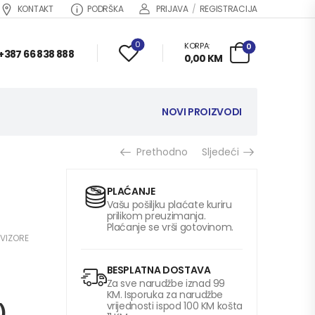
KONTAKT
PODRŠKA
PRIJAVA
/
REGISTRACIJA
0
KORPA:
0
+387 66 838 888
0,00
KM
NOVI PROIZVODI
Prethodno
Sljedeći
PLAĆANJE
Vašu pošiljku plaćate kuriru
prilikom preuzimanja.
Plaćanje se vrši gotovinom.
OVIZORE
BESPLATNA DOSTAVA
Za sve narudžbe iznad 99
KM. Isporuka za narudžbe
vrijednosti ispod 100 KM košta
)