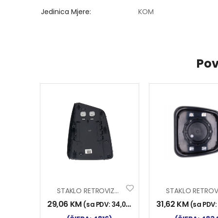
Jedinica Mjere
KOM
Pov
STAKLO RETROVIZORA VOLVO FH III 2013- LIJEVO
29,06
KM
31,62
KM
(sa PDV:
34,00
KM
)
(sa PDV