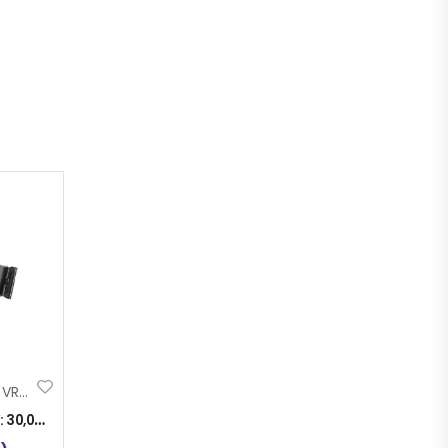
RETROVIZOR NA VRATA
:
30,00
KM
)