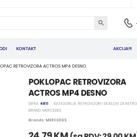
ODI
KONTAKT
AKCIJA!!!
LOPAC RETROVIZORA ACTROS MP4 DESNO
POKLOPAC RETROVIZORA
ACTROS MP4 DESNO
ŠIFRA:
4811
KATEGORIJA:
RETROVIZORI I DIJELOVI ZA RETR
BRAND:
MERCEDES
Brands:
MERCEDES
24,79
KM
(sa PDV:
29,00
KM