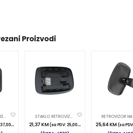
ezani Proizvodi
STAKLO RETROVIZORA IVECO STRALIS MALO
STAKLO RETROVIZORA DAF XF105 2006- MALO
21,37
KM
25,64
KM
:
37,00
KM
)
(sa PDV:
25,00
KM
)
(sa PDV