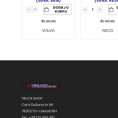
(ŠIFRA: 4816)
(ŠIFRA: 483
DODAJ U
KORPU
Brands
Brands
VOLVO
IVECO
TRUCK SHOP
Cara Dušana br.60
78252 Trn-Laktaši BiH
Tel.: +387 51 492 451