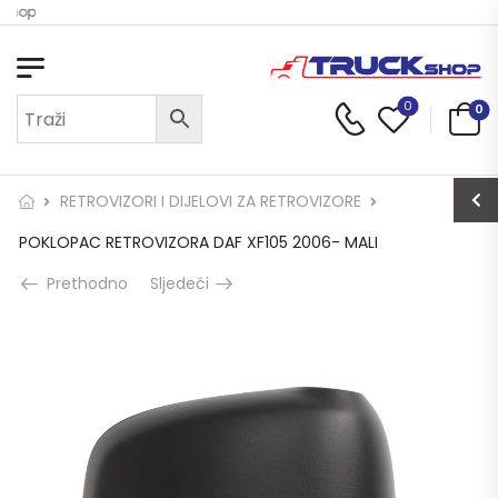
 Shop
0
0
RETROVIZORI I DIJELOVI ZA RETROVIZORE
POKLOPAC RETROVIZORA DAF XF105 2006- MALI
Prethodno
Sljedeći