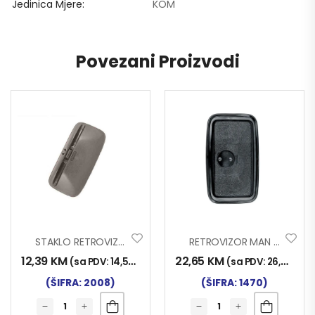
Jedinica Mjere
KOM
Povezani Proizvodi
STAKLO RETROVIZORA V6
RETROVIZOR MAN MALI
12,39
KM
22,65
KM
(sa PDV:
14,50
KM
)
(sa PDV:
26,50
KM
)
(ŠIFRA: 2008)
(ŠIFRA: 1470)