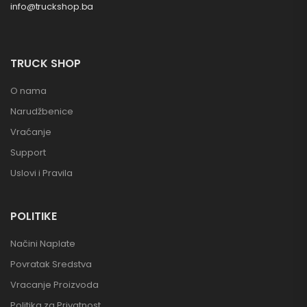
info@truckshop.ba
TRUCK SHOP
O nama
Narudžbenice
Vraćanje
Support
Uslovi i Pravila
POLITIKE
Načini Naplate
Povratak Sredstva
Vracanje Proizvoda
Politika za Privatnost