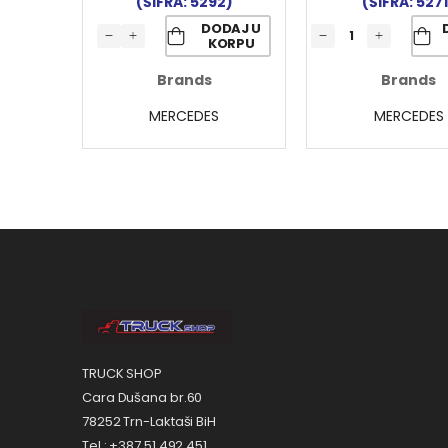
(ŠIFRA: 5292)
(ŠIFRA: 5271
DODAJ U
KORPU
Brands
Brands
MERCEDES
MERCEDES
TRUCK SHOP
Cara Dušana br.60
78252 Trn-Laktaši BiH
Tel.: +387 51 492 451