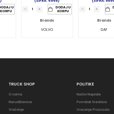
)
(ŠIFRA: 4946)
(ŠIFRA: 569
DODAJ U
DODAJ U
KORPU
KORPU
Brands
Brands
VOLVO
DAF
TRUCK SHOP
POLITIKE
O nama
Načini Naplate
Narudžbenice
Povratak Sredstva
Vraćanje
Vracanje Proizvoda