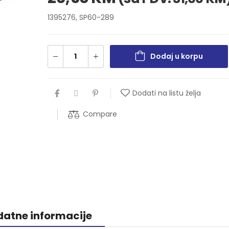
1395276, SP60-289
Dodaj u korpu
Dodati na listu želja
Compare
atne informacije