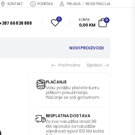
KONTAKT
PODRŠKA
PRIJAVA
/
REGISTRACIJA
0
KORPA:
0
+387 66 838 888
0,00
KM
NOVI PROIZVODI
Prethodno
Sljedeći
PLAĆANJE
Vašu pošiljku plaćate kuriru
prilikom preuzimanja.
Plaćanje se vrši gotovinom.
BESPLATNA DOSTAVA
Za sve narudžbe iznad 99
KM. Isporuka za narudžbe
vrijednosti ispod 100 KM košta
)