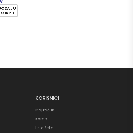
5)
DODAJ U
KORPU
KORISNICI
Moj račun
Korpa
Lista želja