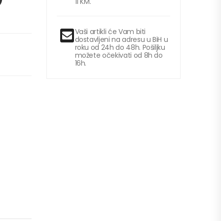
11 KM.
Vaši artikli će Vam biti
dostavljeni na adresu u BiH u
roku od 24h do 48h. Pošiljku
možete očekivati od 8h do
16h.