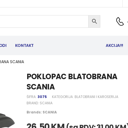
ODI
KONTAKT
AKCIJA!!!
RANA SCANIA
POKLOPAC BLATOBRANA
SCANIA
ŠIFRA:
3075
KATEGORIJA:
BLATOBRANI I KAROSERIJA
BRAND:
SCANIA
Brands:
SCANIA
26,50
KM
(sa PDV:
31,00
KM