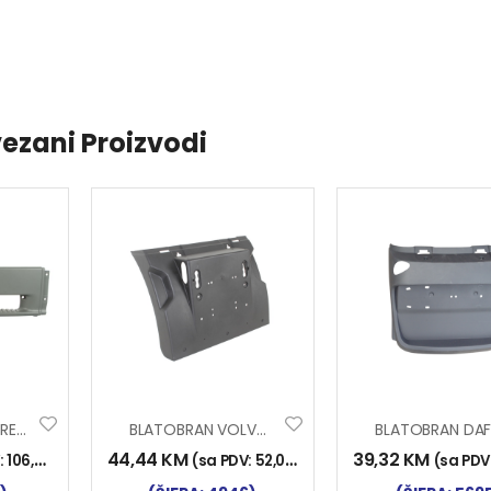
ezani Proizvodi
BRANIK ATEGO SREDNJI DIO ŠIROKI
BLATOBRAN VOLVO FH3 NAZ. PRED. DIO L+D
44,44
KM
39,32
KM
:
106,00
KM
)
(sa PDV:
52,00
KM
)
(sa PDV