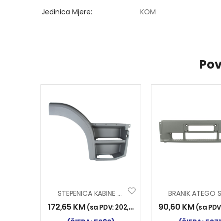
Jedinica Mjere
KOM
Pov
STEPENICA KABINE ATEGO DESNA SA DVA GAZIŠTA
172,65
KM
90,60
KM
(sa PDV:
202,00
KM
)
(sa PDV