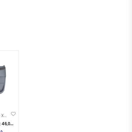
BLATOBRAN DAF XF105/106 NAZ. ZAD. DIO DES.
:
46,00
KM
)