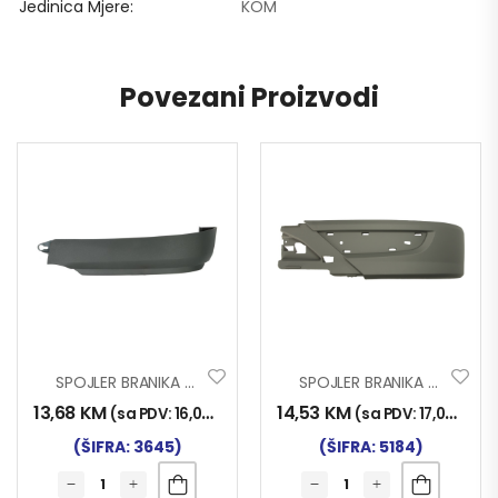
Jedinica Mjere
KOM
Povezani Proizvodi
SPOJLER BRANIKA MAN TGX TKZ. GOLUB LIJ.
SPOJLER BRANIKA ACTROS MP3 LIJ.(USKI)
13,68
KM
14,53
KM
(sa PDV:
16,00
KM
)
(sa PDV:
17,00
KM
)
(ŠIFRA: 3645)
(ŠIFRA: 5184)