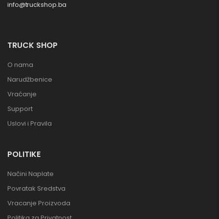
info@truckshop.ba
TRUCK SHOP
O nama
Narudžbenice
Vraćanje
Support
Uslovi i Pravila
POLITIKE
Načini Naplate
Povratak Sredstva
Vracanje Proizvoda
Politika za Privatnost