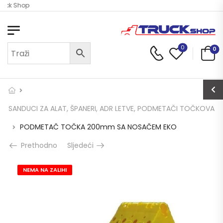
ruck Shop
0
0
SANDUCI ZA ALAT, ŠPANERI, ADR LETVE, PODMETAČI TOČKOVA
PODMETAČ TOČKA 200mm SA NOSAČEM EKO
Prethodno
Sljedeći
NEMA NA ZALIHI