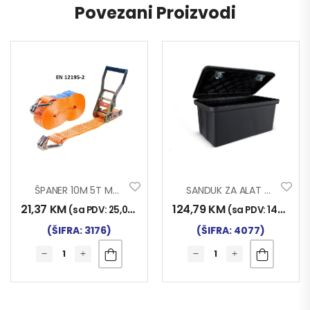
Povezani Proizvodi
ŠPANER 10M 5T MAX
SANDUK ZA ALAT 80s 80x50x45
21,37
KM
124,79
KM
(sa PDV:
25,00
KM
)
(sa PDV:
146,00
K
(ŠIFRA: 3176)
(ŠIFRA: 4077)