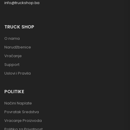
info@truckshop.ba
TRUCK SHOP
O nama
Narudžbenice
Vraćanje
Support
Uslovi i Pravila
POLITIKE
Načini Naplate
Povratak Sredstva
Vracanje Proizvoda
Politika za Privatnost