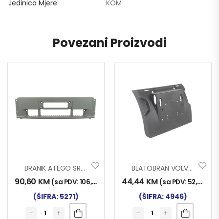
Jedinica Mjere
KOM
Povezani Proizvodi
BRANIK ATEGO SREDNJI DIO ŠIROKI
BLATOBRAN VOLVO FH3 NAZ. PRED. DIO L+D
90,60
KM
44,44
KM
(sa PDV:
106,00
KM
)
(sa PDV:
52,00
KM
(ŠIFRA: 5271)
(ŠIFRA: 4946)