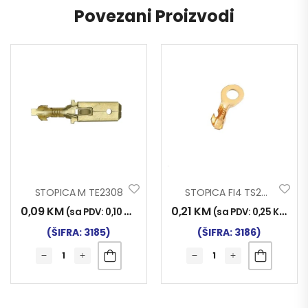
Povezani Proizvodi
STOPICA M TE2308
STOPICA FI4 TS2424
0,09
KM
0,21
KM
(sa PDV:
0,10
KM
)
(sa PDV:
0,25
KM
)
(ŠIFRA: 3185)
(ŠIFRA: 3186)