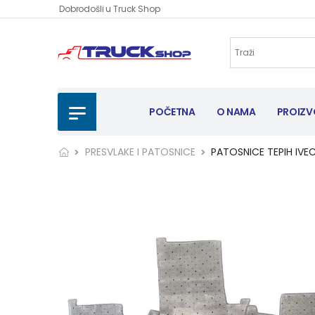
Dobrodošli u Truck Shop
POČETNA
O NAMA
PROIZV
PRESVLAKE I PATOSNICE
PATOSNICE TEPIH IV