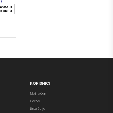
7)
DODAJ U
KORPU
KORISNICI
Moj račun
Korpa
Lista želja