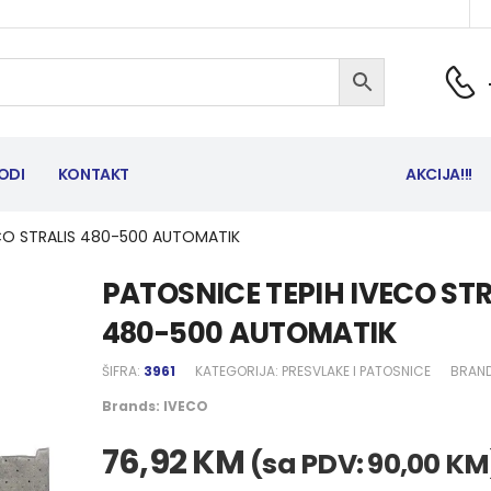
ODI
KONTAKT
AKCIJA!!!
ECO STRALIS 480-500 AUTOMATIK
PATOSNICE TEPIH IVECO STR
480-500 AUTOMATIK
ŠIFRA:
3961
KATEGORIJA:
PRESVLAKE I PATOSNICE
BRAN
Brands:
IVECO
76,92
KM
(sa PDV:
90,00
KM