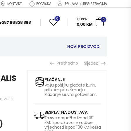
KONTAKT
PODRŠKA
PRIJAVA
/
REGISTRACIJA
0
KORPA:
0
+387 66 838 888
0,00
KM
NOVI PROIZVODI
Prethodno
Sljedeći
ALIS
PLAĆANJE
Vašu pošiljku plaćate kuriru
prilikom preuzimanja.
Plaćanje se vrši gotovinom.
D:
IVECO
BESPLATNA DOSTAVA
Za sve narudžbe iznad 99
)
KM. Isporuka za narudžbe
vrijednosti ispod 100 KM košta