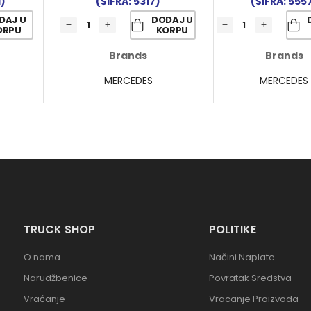
1)
(ŠIFRA: 5317)
(ŠIFRA: 555
DAJ U
DODAJ U
ORPU
KORPU
Brands
Brands
MERCEDES
MERCEDES
TRUCK SHOP
POLITIKE
O nama
Načini Naplate
Narudžbenice
Povratak Sredstva
Vraćanje
Vracanje Proizvoda