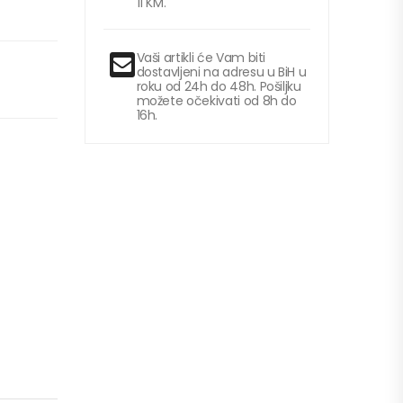
11 KM.
Vaši artikli će Vam biti
dostavljeni na adresu u BiH u
roku od 24h do 48h. Pošiljku
možete očekivati od 8h do
16h.