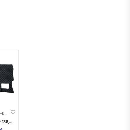
PATOSNICE EKO-KOŽA ACTROS MP4 2300mm 1ZS AUTOMATIK CRNE
:
138,00
KM
)