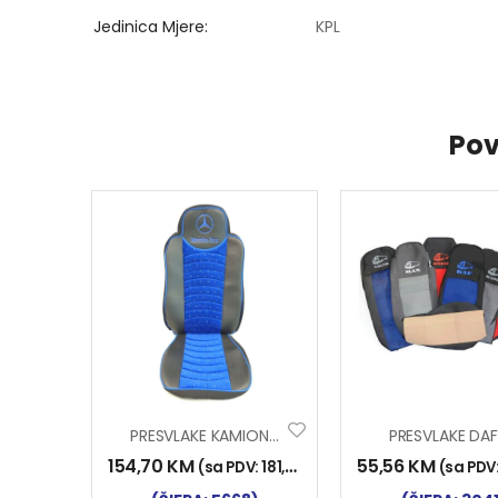
Jedinica Mjere
KPL
Pov
PRESVLAKE KAMION EKO KOŽA-VELUR MP2-3 CRNE-PLAVE
PRESVLAKE DAF
154,70
KM
55,56
KM
(sa PDV:
181,00
KM
)
(sa PDV