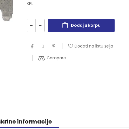
KPL
Dodaj u korpu
Dodati na listu želja
Compare
atne informacije