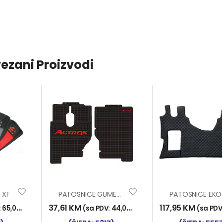
ezani Proizvodi
 XF
PATOSNICE GUMENE MERCEDS ACTROS MP1
37,61
KM
117,95
KM
:
65,00
KM
)
(sa PDV:
44,00
KM
)
(sa PDV