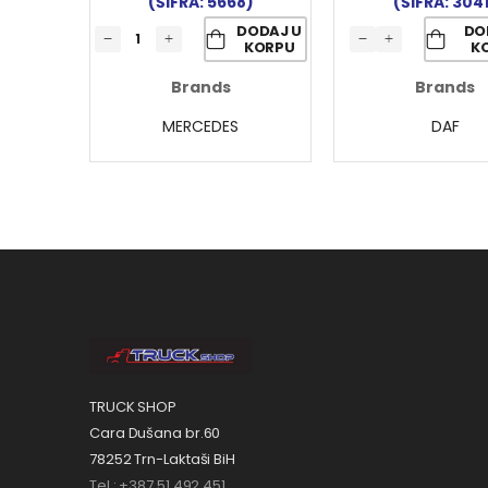
(ŠIFRA: 5668)
(ŠIFRA: 304
DODAJ U
DO
KORPU
K
Brands
Brands
MERCEDES
DAF
TRUCK SHOP
Cara Dušana br.60
78252 Trn-Laktaši BiH
Tel.: +387 51 492 451