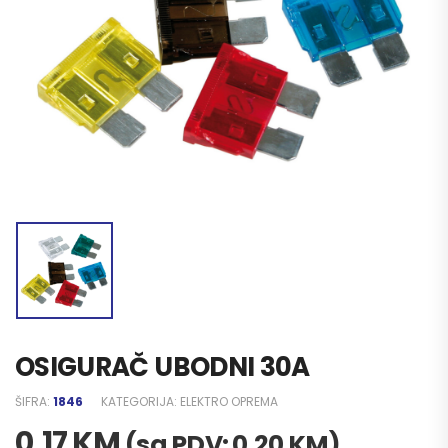
OSIGURAČ UBODNI 30A
ŠIFRA:
1846
KATEGORIJA:
ELEKTRO OPREMA
0,17
KM
(sa PDV:
0,20
KM
)