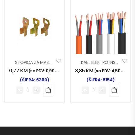
STOPICA ZA MASU 25 FI12
KABL ELEKTRO INST. 5×1.50
0,77
KM
3,85
KM
(sa PDV:
0,90
KM
)
(sa PDV:
4,50
KM
)
(ŠIFRA: 6360)
(ŠIFRA: 5154)