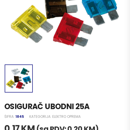
OSIGURAČ UBODNI 25A
ŠIFRA:
1845
KATEGORIJA:
ELEKTRO OPREMA
0,17
KM
(sa PDV:
0,20
KM
)