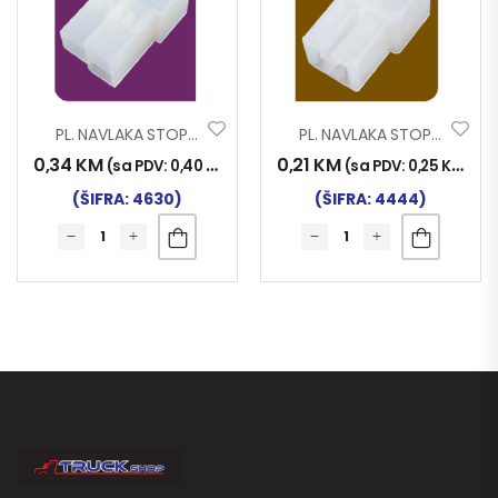
PL. NAVLAKA STOPICE Ž 3 ST. 3105
PL. NAVLAKA STOPICE M 2 ST. 3202
0,34
KM
0,21
KM
(sa PDV:
0,40
KM
)
(sa PDV:
0,25
KM
)
(ŠIFRA: 4630)
(ŠIFRA: 4444)