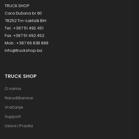
TRUCK SHOP
Cara Dušana br.60
78252 Trn-Laktaši BiH
Tel.: +387 51 492 451
Fax: +387 51 492 452
Mob.: +387 66 838 888
info@truckshop.ba
TRUCK SHOP
O nama
Narudžbenice
Vraćanje
Support
Uslovi i Pravila