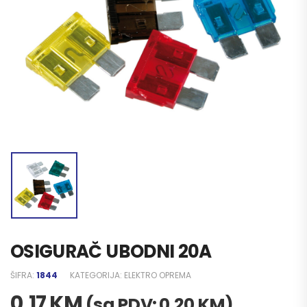
OSIGURAČ UBODNI 20A
ŠIFRA:
1844
KATEGORIJA:
ELEKTRO OPREMA
0,17
KM
(sa PDV:
0,20
KM
)