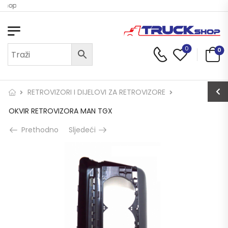
 Shop
0
0
RETROVIZORI I DIJELOVI ZA RETROVIZORE
OKVIR RETROVIZORA MAN TGX
Prethodno
Sljedeći