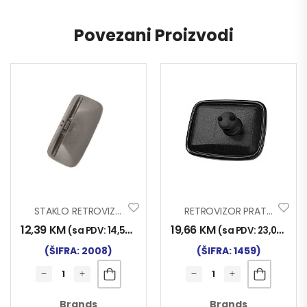
Povezani Proizvodi
STAKLO RETROVIZORA V6
RETROVIZOR PRAT. MAN
12,39
KM
19,66
KM
(sa PDV:
14,50
KM
)
(sa PDV:
23,00
KM
)
(ŠIFRA: 2008)
(ŠIFRA: 1459)
Brands
Brands