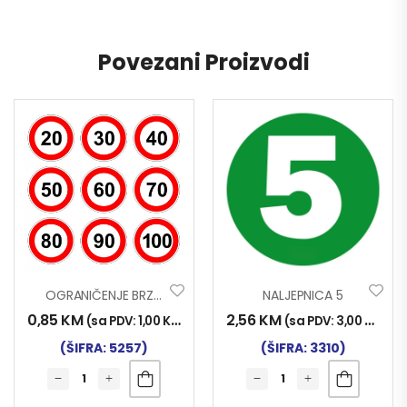
Povezani Proizvodi
OGRANIČENJE BRZINE 100
NALJEPNICA 5
0,85
KM
2,56
KM
(sa PDV:
1,00
KM
)
(sa PDV:
3,00
KM
)
(ŠIFRA: 5257)
(ŠIFRA: 3310)