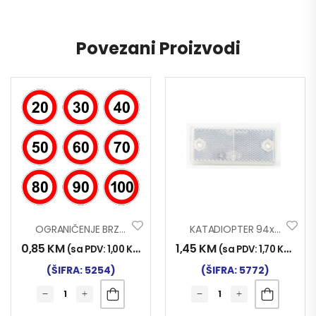
Povezani Proizvodi
OGRANIČENJE BRZINE 70
KATADIOPTER 94x44mm BIJELI
0,85
KM
1,45
KM
(sa PDV:
1,00
KM
)
(sa PDV:
1,70
KM
)
(ŠIFRA: 5254)
(ŠIFRA: 5772)