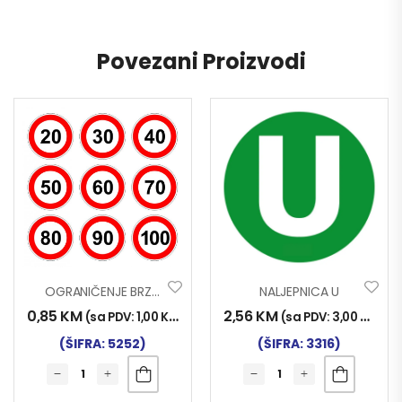
Povezani Proizvodi
OGRANIČENJE BRZINE 50
NALJEPNICA U
0,85
KM
2,56
KM
(sa PDV:
1,00
KM
)
(sa PDV:
3,00
KM
)
(ŠIFRA: 5252)
(ŠIFRA: 3316)