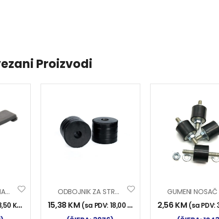
ezani Proizvodi
ZAK. BLAT. SCANIA-VOLVO DUGA 015
ODBOJNIK ZA STRANICU DT004 102×86
15,38
KM
2,56
KM
3,50
KM
)
(sa PDV:
18,00
KM
)
(sa PDV: