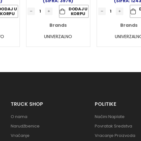
1)
(ŠIFRA: 3976)
(ŠIFRA: 124
DODAJ U
DODAJ U
KORPU
KORPU
Brands
Brands
VO
UNIVERZALNO
UNIVERZALN
TRUCK SHOP
POLITIKE
O nama
Načini Naplate
Narudžbenice
Povratak Sredstva
Vraćanje
Vracanje Proizvoda