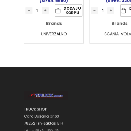
(ŠIFRA: 5590)
(ŠIFRA: 320
DODAJ U
KORPU
Brands
Brands
UNIVERZALNO
SCANIA
,
VOL
TRUCK SHOP
Cara Dušana br.60
78252 Trn-Laktaši BiH
Tel.: +387 51 492 451