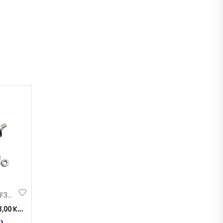
GUMENI NOSAČ F30 M6 L-15
3,00
KM
)