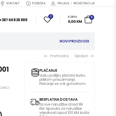
KONTAKT
PODRŠKA
PRIJAVA
/
REGISTRACIJA
0
KORPA:
0
+387 66 838 888
0,00
KM
NOVI PROIZVODI
Prethodno
Sljedeći
001
PLAĆANJE
Vašu pošiljku plaćate kuriru
prilikom preuzimanja.
Plaćanje se vrši gotovinom.
OJNICI
BESPLATNA DOSTAVA
Za sve narudžbe iznad 99
KM. Isporuka za narudžbe
vrijednosti ispod 100 KM košta
)