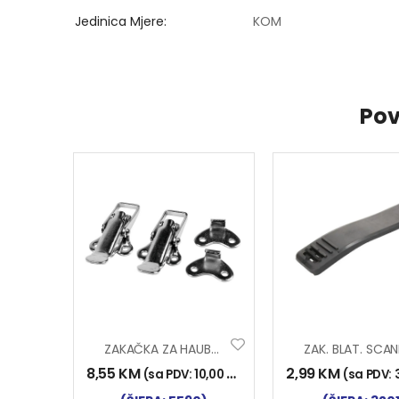
Jedinica Mjere
KOM
Pov
ZAKAČKA ZA HAUBU 2/1
8,55
KM
2,99
KM
(sa PDV:
10,00
KM
)
(sa PDV: