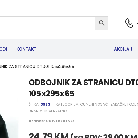
ODI
KONTAKT
AKCIJA!!!
NIK ZA STRANICU DT001 105x295x65
ODBOJNIK ZA STRANICU DT
105x295x65
ŠIFRA:
3973
KATEGORIJA:
GUMENI NOSAČI, ZAKAČKE I ODB
BRAND:
UNIVERZALNO
Brands:
UNIVERZALNO
24,79
KM
(sa PDV:
29,00
KM