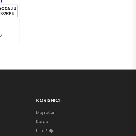
3)
DODAJ U
KORPU
O
KORISNICI
Moj račun
Korpa
Lista želja