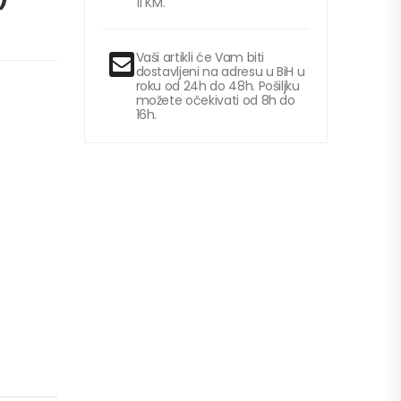
11 KM.
Vaši artikli će Vam biti
dostavljeni na adresu u BiH u
roku od 24h do 48h. Pošiljku
možete očekivati od 8h do
16h.