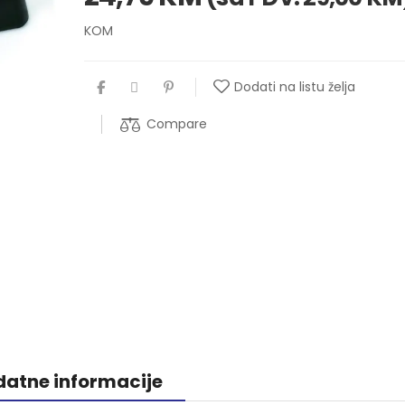
KOM
Dodati na listu želja
Compare
atne informacije