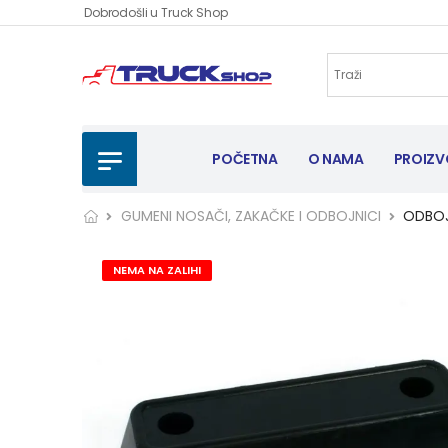
Dobrodošli u Truck Shop
POČETNA
O NAMA
PROIZV
GUMENI NOSAČI, ZAKAČKE I ODBOJNICI
ODBOJ
NEMA NA ZALIHI