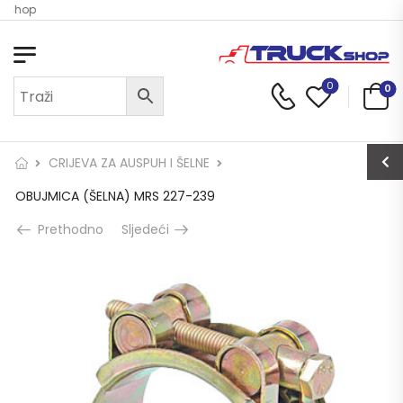
k Shop
0
0
CRIJEVA ZA AUSPUH I ŠELNE
OBUJMICA (ŠELNA) MRS 227-239
Prethodno
Sljedeći