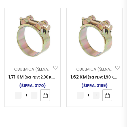
OBUJMICA (ŠELNA) MRS 44-47
OBUJMICA (ŠELNA) MRS 40-43
1,71
KM
1,62
KM
(sa PDV:
2,00
KM
)
(sa PDV:
1,90
KM
)
(ŠIFRA: 3170)
(ŠIFRA: 3169)