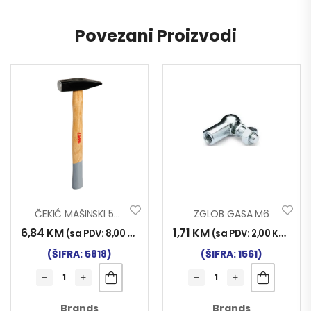
Povezani Proizvodi
ČEKIĆ MAŠINSKI 500g
ZGLOB GASA M6
6,84
KM
1,71
KM
(sa PDV:
8,00
KM
)
(sa PDV:
2,00
KM
)
(ŠIFRA: 5818)
(ŠIFRA: 1561)
Brands
Brands