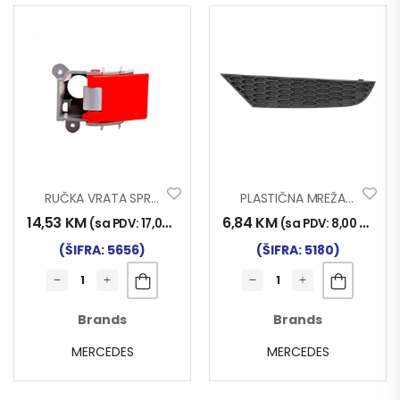
RUČKA VRATA SPRINTER UNUT LIJ.
PLASTIČNA MREŽA U SPOJLERU MP3 (LIJEVA)
14,53
KM
6,84
KM
(sa PDV:
17,00
KM
)
(sa PDV:
8,00
KM
)
(ŠIFRA: 5656)
(ŠIFRA: 5180)
Brands
Brands
MERCEDES
MERCEDES