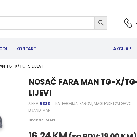
ODI
KONTAKT
AKCIJA!!!
N TG-X/TG-S LIJEVI
NOSAČ FARA MAN TG-X/TG
LIJEVI
ŠIFRA:
5323
KATEGORIJA:
FAROVI, MAGLENKE I ŽMIGAVCI
BRAND:
MAN
Brands:
MAN
16,24
KM
(sa PDV:
19,00
KM
)