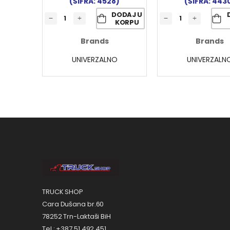
(ŠIFRA: 4528)
(ŠIFRA: 443
DODAJ U
KORPU
Brands
Brands
UNIVERZALNO
UNIVERZALN
TRUCK SHOP
Cara Dušana br.60
78252 Trn-Laktaši BiH
Tel.: +387 51 492 451