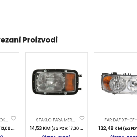
ezani Proizvodi
ŽMIGAVAC JCB OKRUGLI
STAKLO FARA MERCEDES LIJEVO
14,53
KM
132,48
KM
:
12,00
KM
)
(sa PDV:
17,00
KM
)
(sa PD