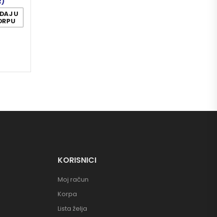
2)
DAJ U
ORPU
KORISNICI
Moj račun
Korpa
Lista želja