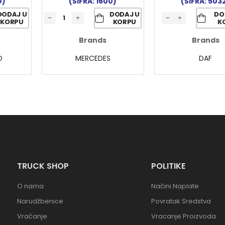
0)
(ŠIFRA: 1600)
(ŠIFRA: 503
DODAJ U
DODAJ U
DO
KORPU
KORPU
K
Brands
Brands
O
MERCEDES
DAF
TRUCK SHOP
POLITIKE
O nama
Načini Naplate
Narudžbenice
Povratak Sredstva
Vraćanje
Vracanje Proizvoda