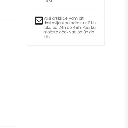
11 KM.
Vaši artikli će Vam biti
dostavljeni na adresu u BiH u
roku od 24h do 48h. Pošiljku
možete očekivati od 8h do
16h.