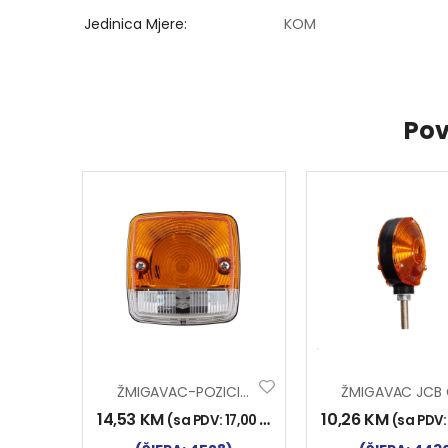
Jedinica Mjere
KOM
Pov
ŽMIGAVAC-POZICIJA KV
14,53
KM
10,26
KM
(sa PDV:
17,00
KM
)
(sa PDV