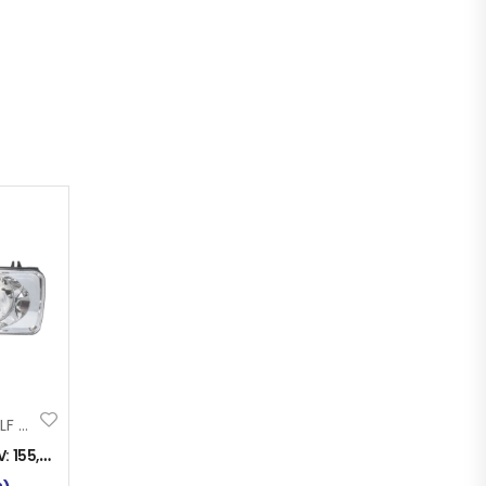
FAR DAF XF-CF-LF 03- D
V:
155,00
KM
)