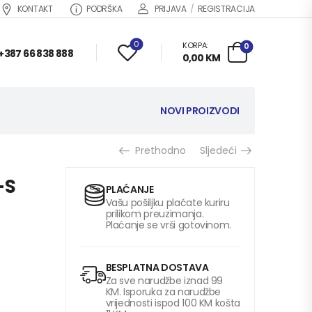
KONTAKT
PODRŠKA
PRIJAVA
/
REGISTRACIJA
0
KORPA:
0
+387 66 838 888
0,00
KM
NOVI PROIZVODI
Prethodno
Sljedeći
-S
PLAĆANJE
Vašu pošiljku plaćate kuriru
prilikom preuzimanja.
Plaćanje se vrši gotovinom.
BESPLATNA DOSTAVA
Za sve narudžbe iznad 99
KM. Isporuka za narudžbe
vrijednosti ispod 100 KM košta