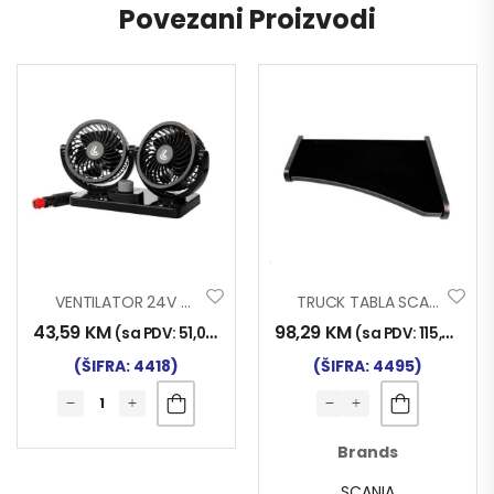
Povezani Proizvodi
VENTILATOR 24V TWIN AIR
TRUCK TABLA SCANIA L SERIE 4 95>04
43,59
KM
98,29
KM
(sa PDV:
51,00
KM
)
(sa PDV:
115,00
KM
)
(ŠIFRA: 4418)
(ŠIFRA: 4495)
Brands
SCANIA