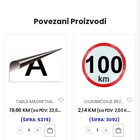
Povezani Proizvodi
TABLA MAGNETNA A
OGRANIČENJE BRZINE FLUO 100
19,66
KM
2,14
KM
(sa PDV:
23,00
KM
)
(sa PDV:
2,50
KM
)
(ŠIFRA: 5378)
(ŠIFRA: 3092)