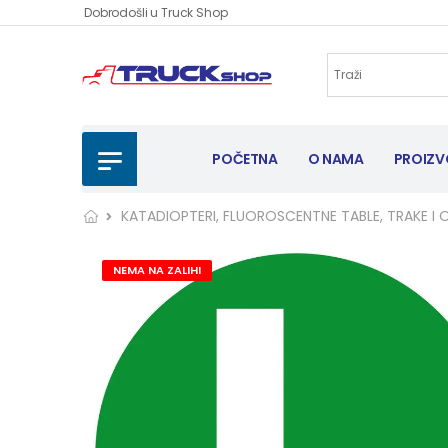
Dobrodošli u Truck Shop
POČETNA
O NAMA
PROIZV
KATADIOPTERI, FLUOROSCENTNE TABLE, TRAKE I 
NEMA NA ZALIHI