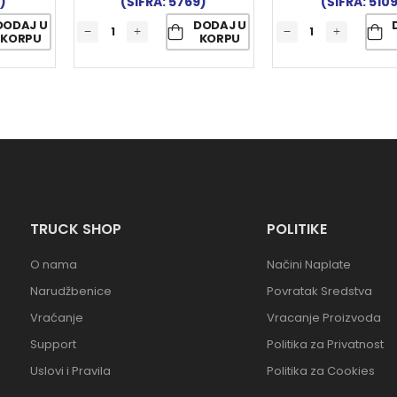
)
(ŠIFRA: 5769)
(ŠIFRA: 510
DODAJ U
DODAJ U
KORPU
KORPU
TRUCK SHOP
POLITIKE
O nama
Načini Naplate
Narudžbenice
Povratak Sredstva
Vraćanje
Vracanje Proizvoda
Support
Politika za Privatnost
Uslovi i Pravila
Politika za Cookies