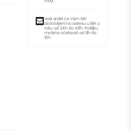
11 KM.
Vaši artikli će Vam biti
dostavljeni na adresu u BiH u
roku od 24h do 48h. Pošiljku
možete očekivati od 8h do
16h.