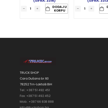
(ŠIFRA: 3316)
(ŠIFRA: 3313
DODAJ U
KORPU
TRUCK SHOP
Cara Dušana br.60
78252 Trn-Laktaši BiH
Tel.: +387 51 492 451
Fax: +387 51 492 452
Mob.: +387 66 838 888
info@truckshop.ba