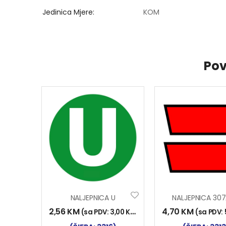
Jedinica Mjere
KOM
Pov
NALJEPNICA U
2,56
KM
4,70
KM
(sa PDV:
3,00
KM
)
(sa PDV: