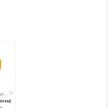
KATADIOPTER LJEPLJIVI 94x44mm ŽUTI
,00
KM
)