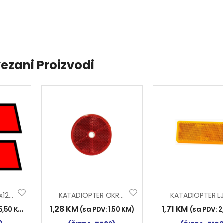
ezani Proizvodi
NALJEPNICA 307x120mm CRVENA
KATADIOPTER OKRUGLI 60mm CRVENI
1,28
KM
1,71
KM
5,50
KM
)
(sa PDV:
1,50
KM
)
(sa PDV:
2