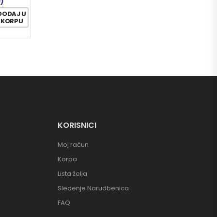
9)
DODAJ U
KORPU
KORISNICI
Moj račun
Korpa
Lista želja
Sledenje Narudbenica
FAQ