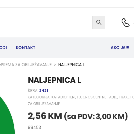
ODI
KONTAKT
AKCIJA!!!
OPREMA ZA OBILJEŽAVANJE
NALJEPNICA L
NALJEPNICA L
ŠIFRA:
2421
KATEGORIJA:
KATADIOPTERI, FLUOROSCENTNE TABLE, TRAKE I
ZA OBILJEŽAVANJE
2,56
KM
(sa PDV:
3,00
KM
)
98453