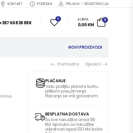
KONTAKT
PODRŠKA
PRIJAVA
/
REGISTRACIJA
0
KORPA:
0
+387 66 838 888
0,00
KM
NOVI PROIZVODI
Prethodno
Sljedeći
PLAĆANJE
Vašu pošiljku plaćate kuriru
prilikom preuzimanja.
Plaćanje se vrši gotovinom.
 OPREMA
BESPLATNA DOSTAVA
Za sve narudžbe iznad 99
KM. Isporuka za narudžbe
vrijednosti ispod 100 KM košta