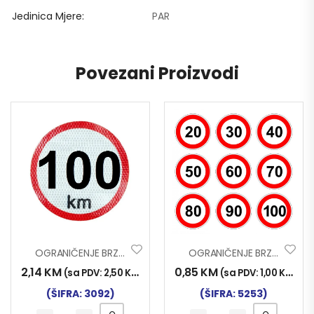
Jedinica Mjere
PAR
Povezani Proizvodi
OGRANIČENJE BRZINE FLUO 100
OGRANIČENJE BRZINE 60
2,14
KM
0,85
KM
(sa PDV:
2,50
KM
)
(sa PDV:
1,00
KM
)
(ŠIFRA: 3092)
(ŠIFRA: 5253)