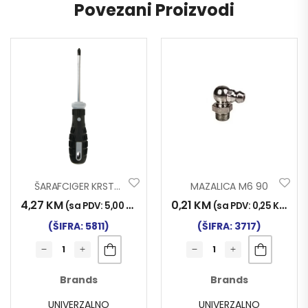
Povezani Proizvodi
ŠARAFCIGER KRSTASTI PH2 X 100 Mm
MAZALICA M6 90
4,27
KM
0,21
KM
(sa PDV:
5,00
KM
)
(sa PDV:
0,25
KM
)
(ŠIFRA: 5811)
(ŠIFRA: 3717)
Brands
Brands
UNIVERZALNO
UNIVERZALNO