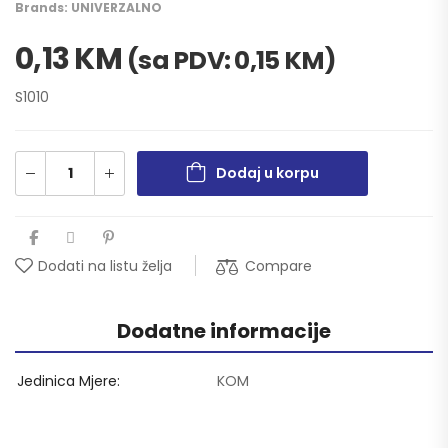
Brands:
UNIVERZALNO
0,13
KM
(sa PDV:
0,15
KM
)
S1010
Dodaj u korpu
Compare
Dodati na listu želja
Dodatne informacije
Jedinica Mjere
KOM