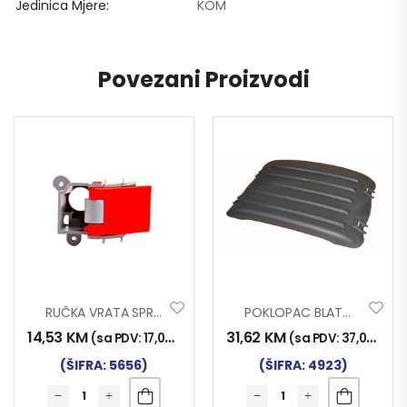
Jedinica Mjere
KOM
Povezani Proizvodi
RUČKA VRATA SPRINTER UNUT LIJ.
POKLOPAC BLATOBRANA SCANIA PLITKI 1357602
14,53
KM
31,62
KM
(sa PDV:
17,00
KM
)
(sa PDV:
37,00
KM
)
(ŠIFRA: 5656)
(ŠIFRA: 4923)