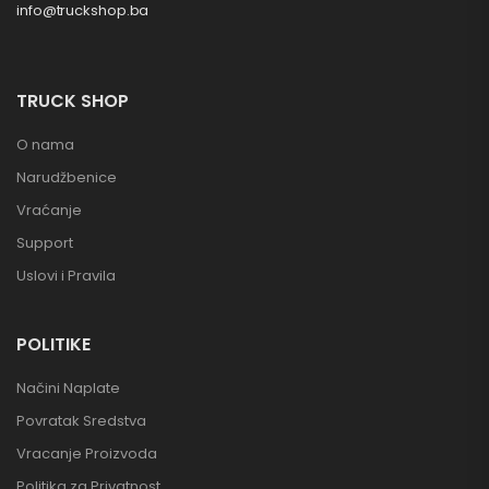
info@truckshop.ba
TRUCK SHOP
O nama
Narudžbenice
Vraćanje
Support
Uslovi i Pravila
POLITIKE
Načini Naplate
Povratak Sredstva
Vracanje Proizvoda
Politika za Privatnost