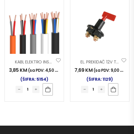
KABL ELEKTRO INST. 5×1.50
EL. PREKIDAČ 12V TR.
3,85
KM
7,69
KM
(sa PDV:
4,50
KM
)
(sa PDV:
9,00
KM
)
(ŠIFRA: 5154)
(ŠIFRA: 1129)