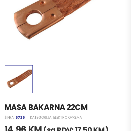
MASA BAKARNA 22CM
ŠIFRA:
5725
KATEGORIJA:
ELEKTRO OPREMA
14,96
KM
(sa PDV:
17,50
KM
)