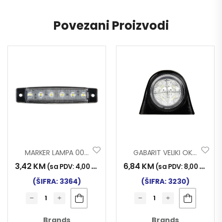
Povezani Proizvodi
MARKER LAMPA 0051 6 LED BIJELA
GABARIT VELIKI OK. LED NT
3,42
KM
6,84
KM
(sa PDV:
4,00
KM
)
(sa PDV:
8,00
KM
)
(ŠIFRA: 3364)
(ŠIFRA: 3230)
Brands
Brands