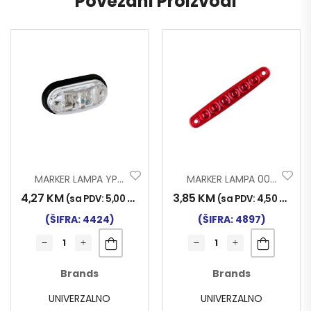
Povezani Proizvodi
MARKER LAMPA YP-136 LED BIJ.
MARKER LAMPA 0051 6 LED CRVENA NT
4,27
KM
3,85
KM
(sa PDV:
5,00
KM
)
(sa PDV:
4,50
KM
)
(ŠIFRA: 4424)
(ŠIFRA: 4897)
Brands
Brands
UNIVERZALNO
UNIVERZALNO