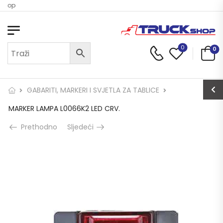
 Shop
0
0
GABARITI, MARKERI I SVJETLA ZA TABLICE
MARKER LAMPA L0066K2 LED CRV.
Prethodno
Sljedeći