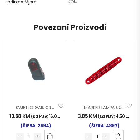
Jedinica Mjere
KOM
Povezani Proizvodi
SVJETLO GAB. CRV. LIJ
MARKER LAMPA 0051 6 LED CRVENA NT
13,68
KM
3,85
KM
(sa PDV:
16,00
KM
)
(sa PDV:
4,50
KM
)
(ŠIFRA: 2594)
(ŠIFRA: 4897)