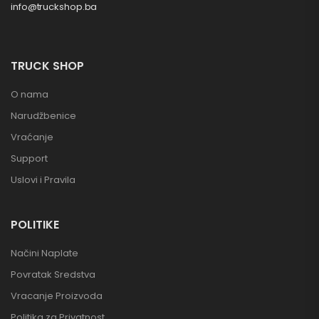
info@truckshop.ba
TRUCK SHOP
O nama
Narudžbenice
Vraćanje
Support
Uslovi i Pravila
POLITIKE
Načini Naplate
Povratak Sredstva
Vracanje Proizvoda
Politika za Privatnost