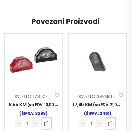
Povezani Proizvodi
SVJETLO TABLICE 0064 LED
SVJETLO GABARITNO DES.
8,55
KM
17,95
KM
(sa PDV:
10,00
KM
)
(sa PDV:
21,00
KM
)
(ŠIFRA: 3399)
(ŠIFRA: 2451)