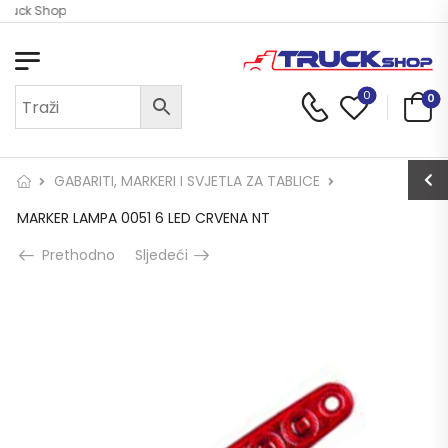
Truck Shop
0
0
GABARITI, MARKERI I SVJETLA ZA TABLICE
MARKER LAMPA 0051 6 LED CRVENA NT
Prethodno
Sljedeći