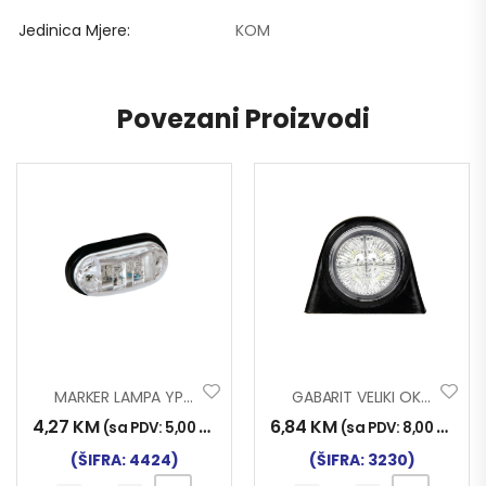
Jedinica Mjere
KOM
Povezani Proizvodi
MARKER LAMPA YP-136 LED BIJ.
GABARIT VELIKI OK. LED NT
4,27
KM
6,84
KM
(sa PDV:
5,00
KM
)
(sa PDV:
8,00
KM
)
(ŠIFRA: 4424)
(ŠIFRA: 3230)