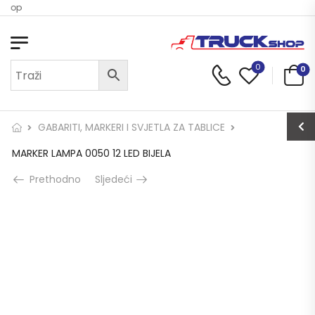
 Shop
0
0
GABARITI, MARKERI I SVJETLA ZA TABLICE
MARKER LAMPA 0050 12 LED BIJELA
Prethodno
Sljedeći