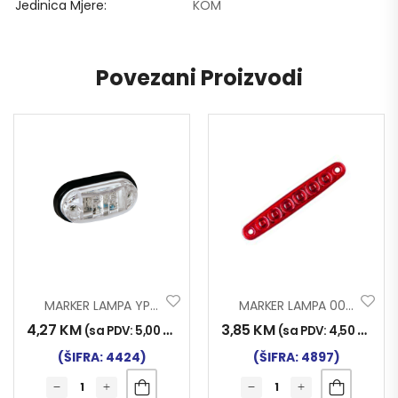
Jedinica Mjere
KOM
Povezani Proizvodi
MARKER LAMPA YP-136 LED BIJ.
MARKER LAMPA 0051 6 LED CRVENA NT
4,27
KM
3,85
KM
(sa PDV:
5,00
KM
)
(sa PDV:
4,50
KM
)
(ŠIFRA: 4424)
(ŠIFRA: 4897)