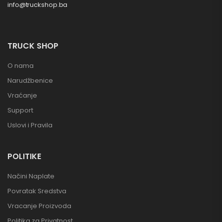
info@truckshop.ba
TRUCK SHOP
O nama
Narudžbenice
Vraćanje
Support
Uslovi i Pravila
POLITIKE
Načini Naplate
Povratak Sredstva
Vracanje Proizvoda
Politika za Privatnost