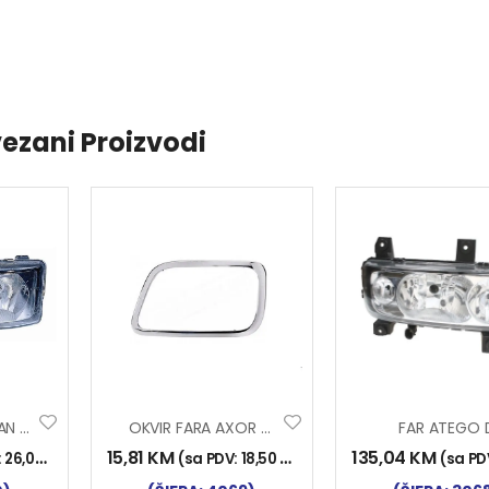
ezani Proizvodi
STAKLO FARA MAN TG-A LIJEVO
OKVIR FARA AXOR CHROM L
FAR ATEGO 
15,81
KM
135,04
KM
:
26,00
KM
)
(sa PDV:
18,50
KM
)
(sa PD