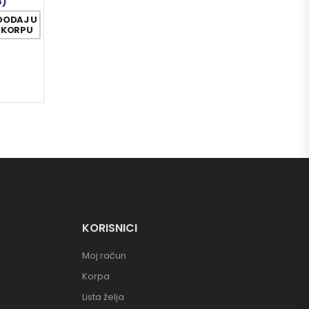
8)
DODAJ U
KORPU
KORISNICI
Moj račun
Korpa
Lista želja