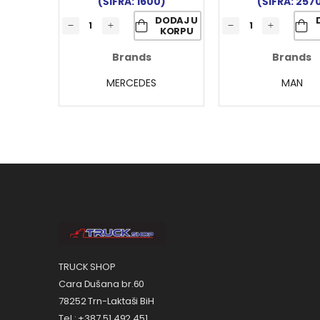
(ŠIFRA: 1600)
(ŠIFRA: 257
DODAJ U
KORPU
Brands
Brands
MERCEDES
MAN
TRUCK SHOP
Cara Dušana br.60
78252 Trn-Laktaši BiH
Tel.: +387 51 492 451