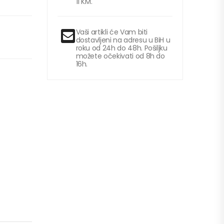
11 KM.
Vaši artikli će Vam biti
dostavljeni na adresu u BiH u
roku od 24h do 48h. Pošiljku
možete očekivati od 8h do
16h.