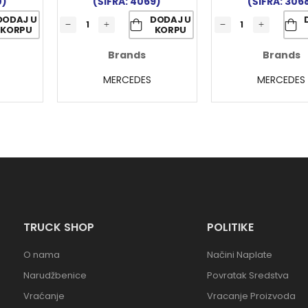
0)
(ŠIFRA: 4069)
(ŠIFRA: 306
DODAJ U
DODAJ U
KORPU
KORPU
Brands
Brands
MERCEDES
MERCEDES
TRUCK SHOP
POLITIKE
O nama
Načini Naplate
Narudžbenice
Povratak Sredstva
Vraćanje
Vracanje Proizvoda