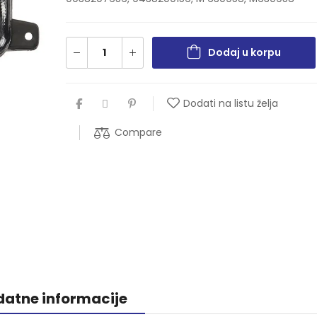
Dodaj u korpu
Dodati na listu želja
Compare
atne informacije