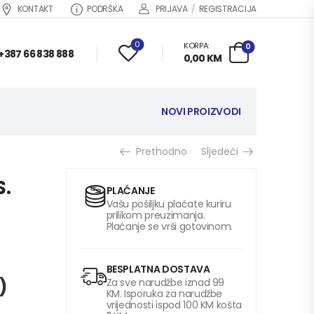
KONTAKT
PODRŠKA
PRIJAVA
/
REGISTRACIJA
0
KORPA:
0
+387 66 838 888
0,00
KM
NOVI PROIZVODI
Prethodno
Sljedeći
.
PLAĆANJE
Vašu pošiljku plaćate kuriru
prilikom preuzimanja.
Plaćanje se vrši gotovinom.
BESPLATNA DOSTAVA
)
Za sve narudžbe iznad 99
KM. Isporuka za narudžbe
vrijednosti ispod 100 KM košta