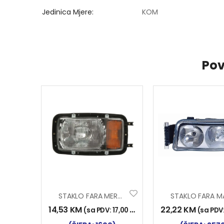
Jedinica Mjere
KOM
Pov
STAKLO FARA MERCEDES LIJEVO
14,53
KM
22,22
KM
(sa PDV:
17,00
KM
)
(sa PDV