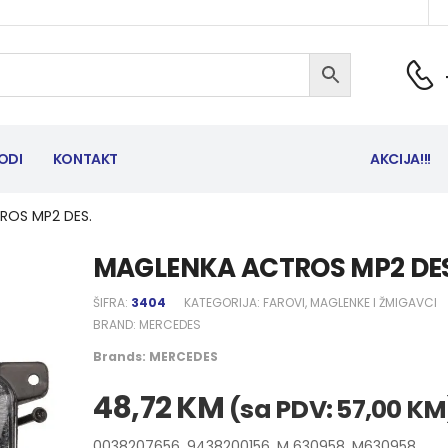
ODI
KONTAKT
AKCIJA!!!
ROS MP2 DES.
MAGLENKA ACTROS MP2 DES
ŠIFRA:
3404
KATEGORIJA:
FAROVI, MAGLENKE I ŽMIGAVCI
BRAND:
MERCEDES
Brands:
MERCEDES
48,72
KM
(sa PDV:
57,00
KM
0038207656, 9438200156, M 630958, M630958