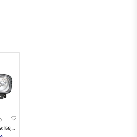
D
V:
158,00
KM
)