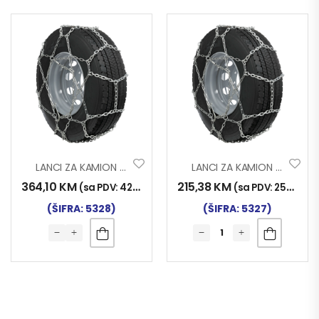
LANCI ZA KAMION PROFESIONAL 360
LANCI ZA KAMION PROFESIONAL 295
364,10
KM
215,38
KM
(sa PDV:
426,00
KM
)
(sa PDV:
252,00
K
(ŠIFRA: 5328)
(ŠIFRA: 5327)