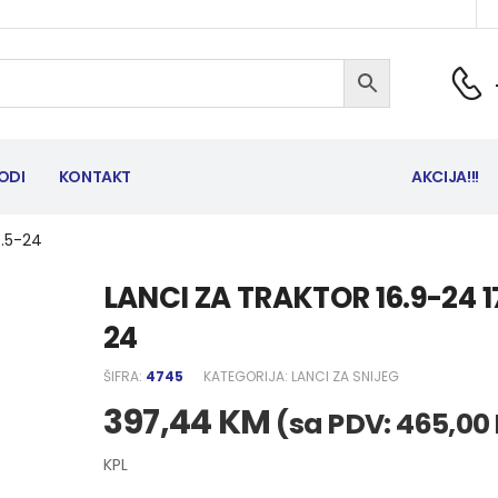
ODI
KONTAKT
AKCIJA!!!
7.5-24
LANCI ZA TRAKTOR 16.9-24 1
24
ŠIFRA:
4745
KATEGORIJA:
LANCI ZA SNIJEG
397,44
KM
(sa PDV:
465,00
KPL