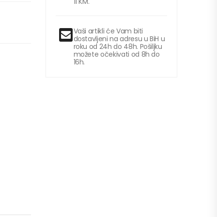
11 KM.
Vaši artikli će Vam biti
dostavljeni na adresu u BiH u
roku od 24h do 48h. Pošiljku
možete očekivati od 8h do
16h.