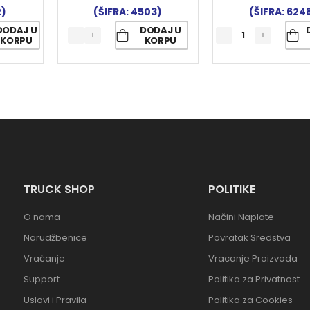
2)
(ŠIFRA: 4503)
(ŠIFRA: 624
DODAJ U
DODAJ U
KORPU
KORPU
TRUCK SHOP
POLITIKE
O nama
Načini Naplate
Narudžbenice
Povratak Sredstva
Vraćanje
Vracanje Proizvoda
Support
Politika za Privatnost
Uslovi i Pravila
Politika za Cookies