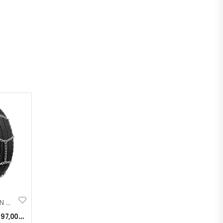
LANCI ZA KAMION PROFESIONAL 245
:
97,00
KM
)