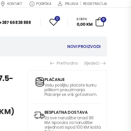
KONTAKT
PODRŠKA
PRIJAVA
/
REGISTRACIJA
0
KORPA:
0
+387 66 838 888
0,00
KM
NOVI PROIZVODI
Prethodno
Sljedeći
7.5-
PLAĆANJE
Vašu pošiljku plaćate kuriru
prilikom preuzimanja.
Plaćanje se vrši gotovinom.
KM
)
BESPLATNA DOSTAVA
Za sve narudžbe iznad 99
KM. Isporuka za narudžbe
vrijednosti ispod 100 KM košta