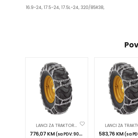
16.9-24, 17.5-24, 17.5L-24, 320/85R38,
Pov
LANCI ZA TRAKTOR HP 16.9-38 18.4-38
776,07
KM
583,76
KM
(sa PDV:
908,00
KM
)
(sa PD