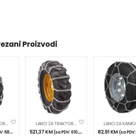
ezani Proizvodi
LANCI ZA TRAKTOR HP 16.9-26 16.9-28
LANCI ZA TRAKTOR 14.9-30 16.9-26 16.9-28
521,37
KM
82,91
KM
V:
683,00
KM
)
(sa PDV:
610,00
KM
)
(sa PDV