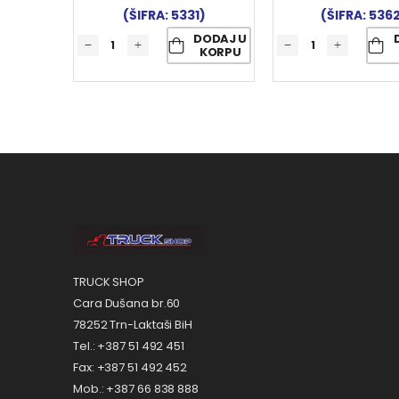
(ŠIFRA: 5331)
(ŠIFRA: 536
DODAJ U
KORPU
TRUCK SHOP
Cara Dušana br.60
78252 Trn-Laktaši BiH
Tel.: +387 51 492 451
Fax: +387 51 492 452
Mob.: +387 66 838 888