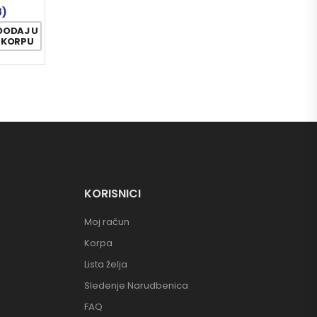
8)
DODAJ U
KORPU
KORISNICI
Moj račun
Korpa
Lista želja
Sledenje Narudbenica
FAQ