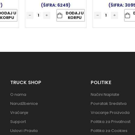
7)
(ŠIFRA: 6249)
(ŠIFRA: 309
DODAJ U
DODAJ U
KORPU
KORPU
TRUCK SHOP
POLITIKE
O nama
Načini Naplate
Narudžbenice
Povratak Sredstva
Vraćanje
Vracanje Proizvoda
Support
Politika za Privatnost
Uslovi i Pravila
Politika za Cookies