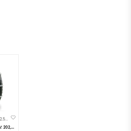
LANCI 295/60/22.5 MAX
V:
202,00
KM
)