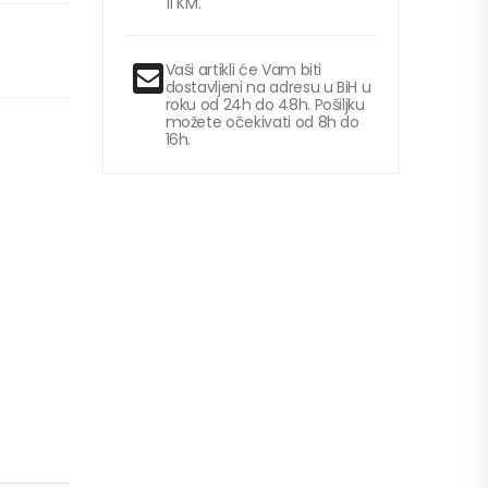
11 KM.
Vaši artikli će Vam biti
dostavljeni na adresu u BiH u
roku od 24h do 48h. Pošiljku
možete očekivati od 8h do
16h.