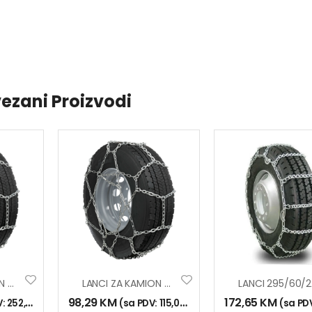
ezani Proizvodi
LANCI ZA KAMION PROFESIONAL 295
LANCI ZA KAMION PROFESIONAL 240
98,29
KM
172,65
KM
V:
252,00
KM
)
(sa PDV:
115,00
KM
)
(sa PD