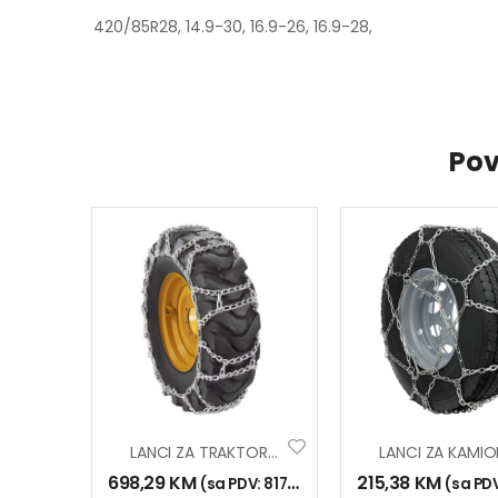
420/85R28, 14.9-30, 16.9-26, 16.9-28,
Pov
LANCI ZA TRAKTOR HP 16.9-34 230/95R44
698,29
KM
215,38
KM
(sa PDV:
817,00
KM
)
(sa PD