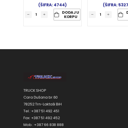
(ŠIFRA: 4744)
(ŠIFRA: 532
DODAJ U
KORPU
TRUCK SHOP
Cara Dušana br.60
78252 Trn-Laktaši BiH
Tel.: +387 51 492 451
Fax: +387 51 492 452
Mob.: +387 66 838 888