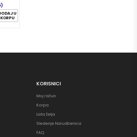
5)
DODAJ U
KORPU
KORISNICI
Moj račun
Korpa
Lista želja
Sledenje Narudbenica
FAQ