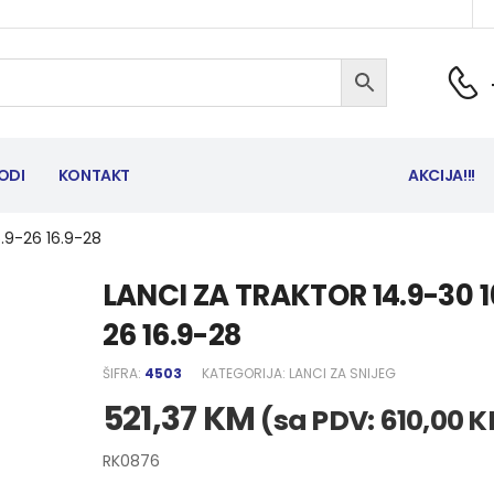
ODI
KONTAKT
AKCIJA!!!
.9-26 16.9-28
LANCI ZA TRAKTOR 14.9-30 1
26 16.9-28
ŠIFRA:
4503
KATEGORIJA:
LANCI ZA SNIJEG
521,37
KM
(sa PDV:
610,00
K
RK0876