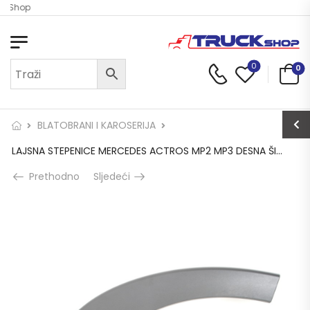
ck Shop
0
0
BLATOBRANI I KAROSERIJA
LAJSNA STEPENICE MERCEDES ACTROS MP2 MP3 DESNA ŠIROKA
Prethodno
Sljedeći