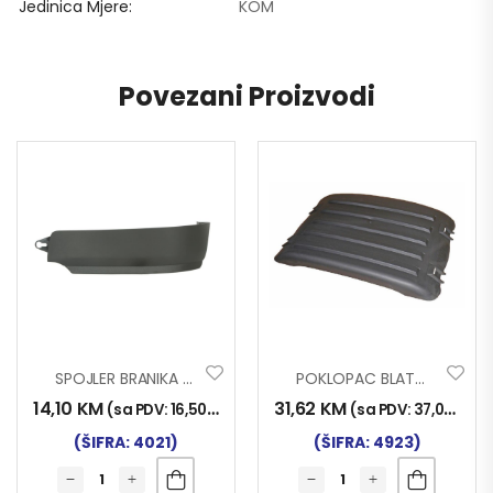
Jedinica Mjere
KOM
Povezani Proizvodi
SPOJLER BRANIKA MAN TGS TKZ. GOLUB LIJ
POKLOPAC BLATOBRANA SCANIA PLITKI 1357602
14,10
KM
31,62
KM
(sa PDV:
16,50
KM
)
(sa PDV:
37,00
KM
)
(ŠIFRA: 4021)
(ŠIFRA: 4923)