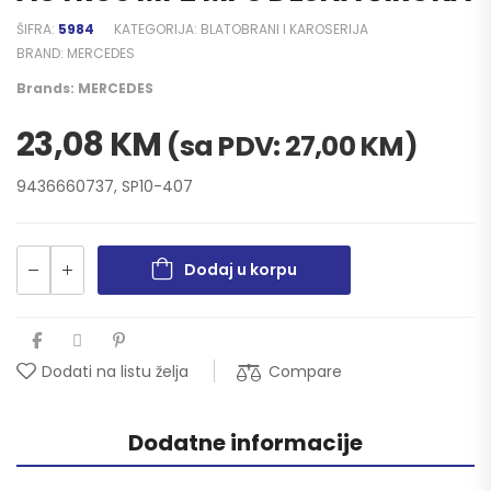
ŠIFRA:
5984
KATEGORIJA:
BLATOBRANI I KAROSERIJA
BRAND:
MERCEDES
Brands:
MERCEDES
23,08
KM
(sa PDV:
27,00
KM
)
9436660737, SP10-407
Dodaj u korpu
Compare
Dodati na listu želja
Dodatne informacije