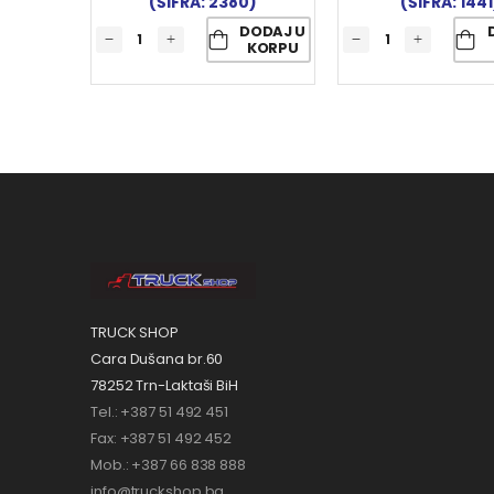
(ŠIFRA: 2380)
(ŠIFRA: 1441
DODAJ U
KORPU
TRUCK SHOP
Cara Dušana br.60
78252 Trn-Laktaši BiH
Tel.: +387 51 492 451
Fax: +387 51 492 452
Mob.: +387 66 838 888
info@truckshop.ba