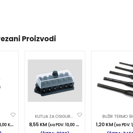
ezani Proizvodi
KUTIJA ZA OSIGURAČE 6/1
BUŽIR TERMO 
8,55
KM
1,20
KM
3,00
KM
)
(sa PDV:
10,00
KM
)
(sa PDV: