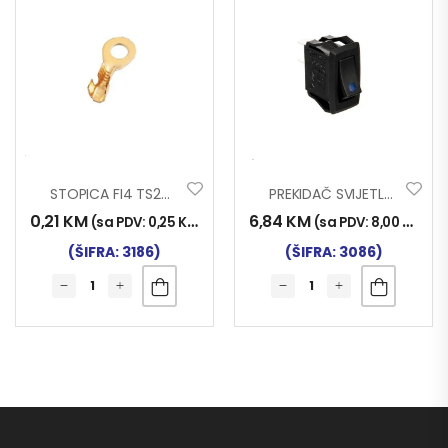
STOPICA FI4 TS2424
PREKIDAČ SVIJETLEĆI LED PLAVI
0,21
KM
6,84
KM
(sa PDV:
0,25
KM
)
(sa PDV:
8,00
KM
)
(ŠIFRA: 3186)
(ŠIFRA: 3086)