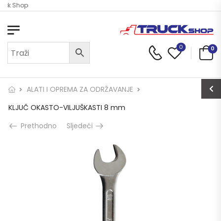
ruck Shop
0
0
ALATI I OPREMA ZA ODRŽAVANJE
KLJUČ OKASTO-VILJUŠKASTI 8 mm
Prethodno
Sljedeći