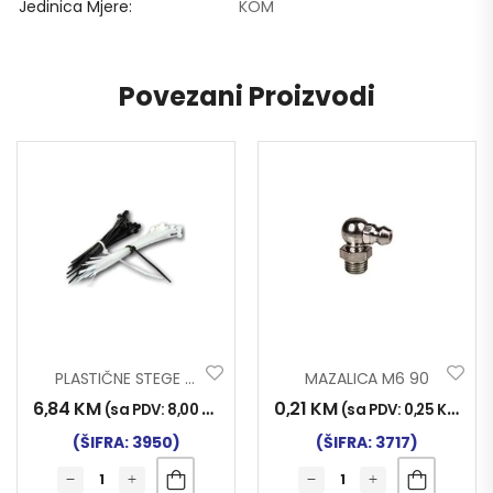
Jedinica Mjere
KOM
Povezani Proizvodi
PLASTIČNE STEGE 3.60X370mm 100/1
MAZALICA M6 90
6,84
KM
0,21
KM
(sa PDV:
8,00
KM
)
(sa PDV:
0,25
KM
)
(ŠIFRA: 3950)
(ŠIFRA: 3717)