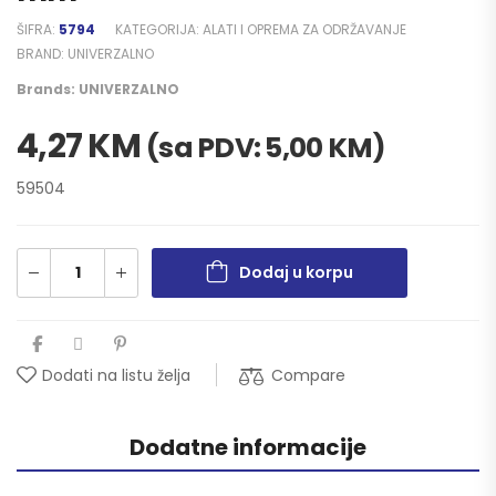
ŠIFRA:
5794
KATEGORIJA:
ALATI I OPREMA ZA ODRŽAVANJE
BRAND:
UNIVERZALNO
Brands:
UNIVERZALNO
4,27
KM
(sa PDV:
5,00
KM
)
59504
Dodaj u korpu
Compare
Dodati na listu želja
Dodatne informacije