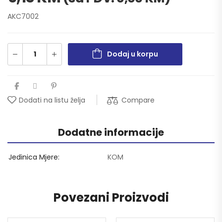
AKC7002
Dodaj u korpu
Compare
Dodati na listu želja
Dodatne informacije
Jedinica Mjere
KOM
Povezani Proizvodi