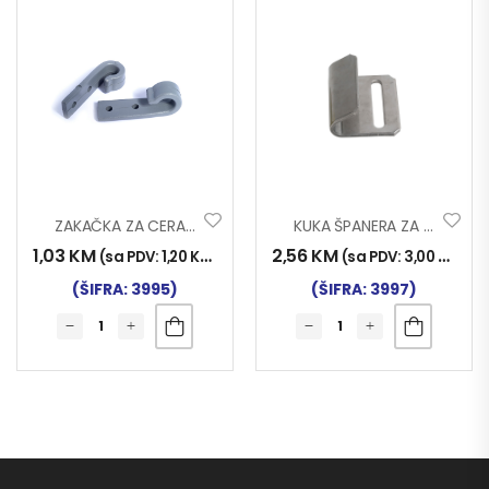
ZAKAČKA ZA CERADU PL. Y-32
KUKA ŠPANERA ZA CERADU
1,03
KM
2,56
KM
(sa PDV:
1,20
KM
)
(sa PDV:
3,00
KM
)
(ŠIFRA: 3995)
(ŠIFRA: 3997)