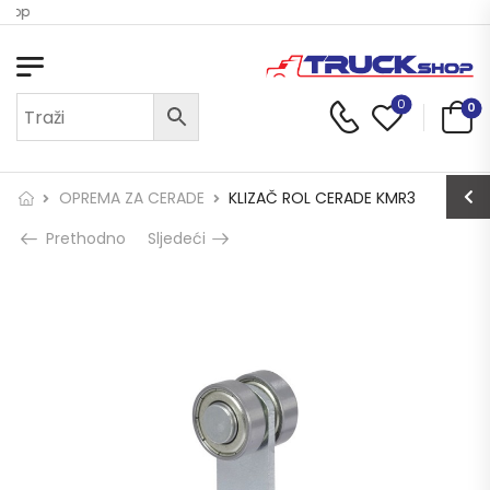
Shop
0
0
OPREMA ZA CERADE
KLIZAČ ROL CERADE KMR3
Prethodno
Sljedeći