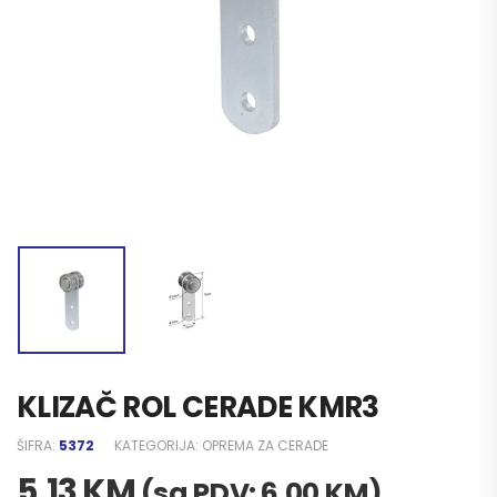
KLIZAČ ROL CERADE KMR3
ŠIFRA:
5372
KATEGORIJA:
OPREMA ZA CERADE
5,13
KM
(sa PDV:
6,00
KM
)