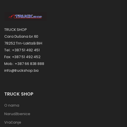
TRUCK SHOP
Cara Dušana br.60
78252 Trn-Laktaši BiH
Tel.: +387 51 492 451
Fax: +387 51 492 452
Mob.: +387 66 838 888
info@truckshop.ba
TRUCK SHOP
O nama
Narudžbenice
Vraćanje