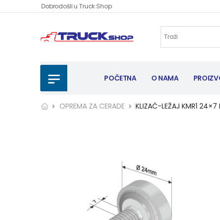
Dobrodošli u Truck Shop
POČETNA
O NAMA
PROIZV
OPREMA ZA CERADE
KLIZAČ-LEŽAJ KMR1 24×