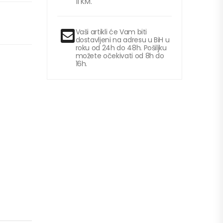
11 KM.
Vaši artikli će Vam biti
dostavljeni na adresu u BiH u
roku od 24h do 48h. Pošiljku
možete očekivati od 8h do
16h.