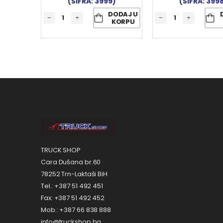
(ŠIFRA: 3999)
(ŠIFRA: 399
DODAJ U
KORPU
TRUCK SHOP
Cara Dušana br.60
78252 Trn-Laktaši BiH
Tel.: +387 51 492 451
Fax: +387 51 492 452
Mob.: +387 66 838 888
info@truckshop.ba