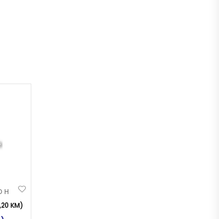
D H
1,20
KM
)