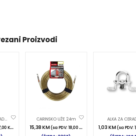
ezani Proizvodi
KLIZAČ ROL CERADE Y-47
CARINSKO UŽE 24m
ALKA ZA CERA
15,38
KM
1,03
KM
7,00
KM
)
(sa PDV:
18,00
KM
)
(sa PDV: