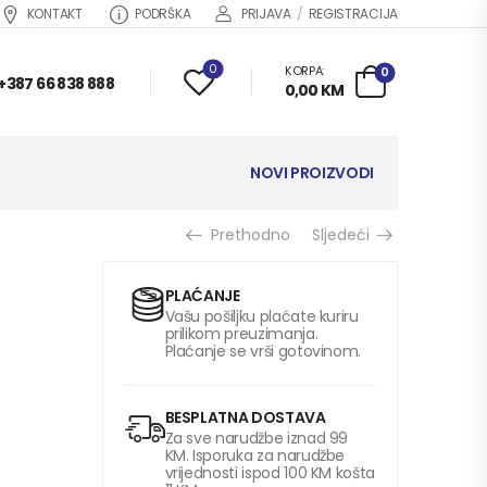
KONTAKT
PODRŠKA
PRIJAVA
/
REGISTRACIJA
0
KORPA:
0
+387 66 838 888
0,00
KM
NOVI PROIZVODI
Prethodno
Sljedeći
PLAĆANJE
Vašu pošiljku plaćate kuriru
prilikom preuzimanja.
Plaćanje se vrši gotovinom.
BESPLATNA DOSTAVA
Za sve narudžbe iznad 99
KM. Isporuka za narudžbe
vrijednosti ispod 100 KM košta