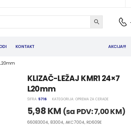
ODI
KONTAKT
AKCIJA!!!
7 L20mm
KLIZAČ-LEŽAJ KMR1 24×7
L20mm
ŠIFRA:
5716
KATEGORIJA:
OPREMA ZA CERADE
5,98
KM
(sa PDV:
7,00
KM
)
66083004, 83004, AKC7004, RD609E