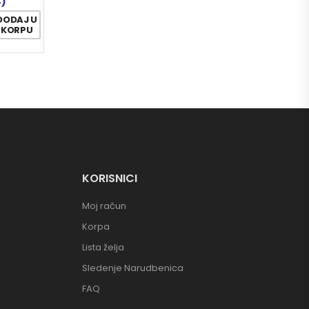
4)
DODAJ U
KORPU
KORISNICI
Moj račun
Korpa
Lista želja
Sledenje Narudbenica
FAQ