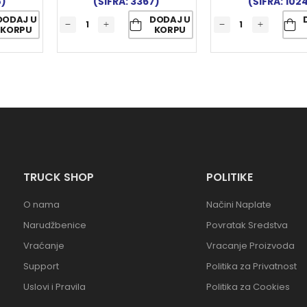
8)
(ŠIFRA: 3367)
(ŠIFRA: 102
DODAJ U
DODAJ U
KORPU
KORPU
TRUCK SHOP
POLITIKE
O nama
Načini Naplate
Narudžbenice
Povratak Sredstva
Vraćanje
Vracanje Proizvoda
Support
Politika za Privatnost
Uslovi i Pravila
Politika za Cookies