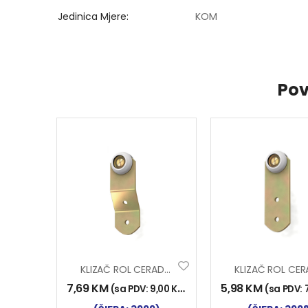
Jedinica Mjere
KOM
Pov
KLIZAČ ROL CERADE Y-48
7,69
KM
5,98
KM
(sa PDV:
9,00
KM
)
(sa PDV: