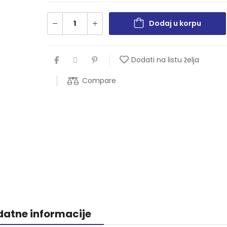
Dodaj u korpu
Dodati na listu želja
Compare
atne informacije